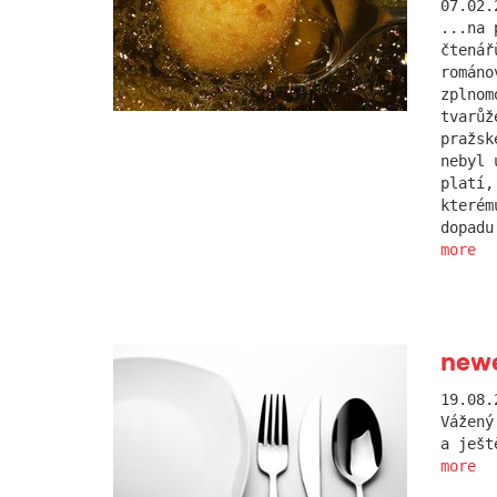
07.02.
...na 
čtenář
románo
zplnom
tvarůž
pražsk
nebyl 
platí,
kterém
dopadu
more
new
19.08.
Vážený
a ješt
more