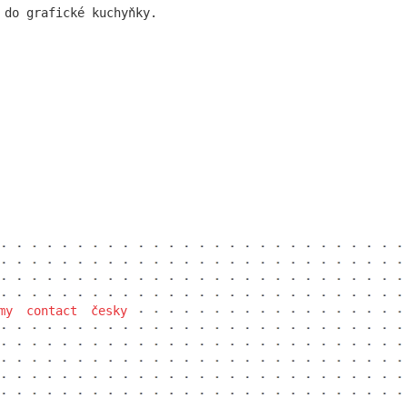
 do grafické kuchyňky.
my
contact
česky