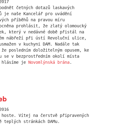
2017
podnět četných dotazů laskavých
ů je naše Kancelář pro uvádění
vých příběhů na pravou míru
ocněna prohlásit, že zlatý olomoucký
ek, který v nedávné době přistál na
ém nábřeží při ústí Revoluční ulice,
usmažen v kuchyni DAM. Nadále tak
 že posledním doložitelným opusem, ke
u se v bezprostředním okolí místa
 hlásíme je
Novomlýnská brána
.
eb
2016
 hoste. Vítej na čerstvě připravených
ě teplých stránkách DAMu.