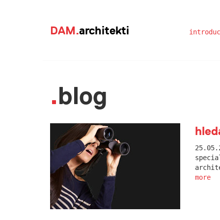
DAM.
architekti
introdu
blog
hled
25.05.
specia
archit
more