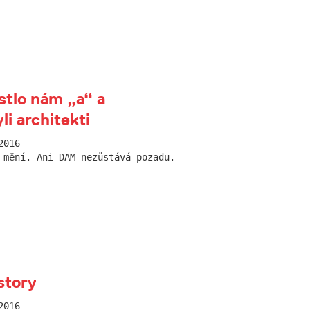
stlo nám „a“ a
li architekti
2016
 mění. Ani DAM nezůstává pozadu.
story
2016