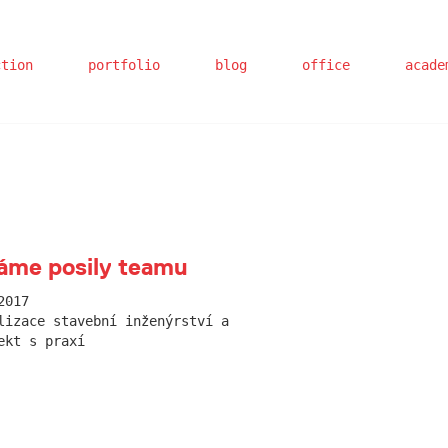
ction
portfolio
blog
office
acade
áme posily teamu
2017
lizace stavební inženýrství a
ekt s praxí