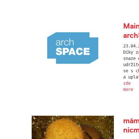
Main
arc
23.04.
Díky z
snaze 
udržit
se s c
a upla
zde
more
máme
nicm