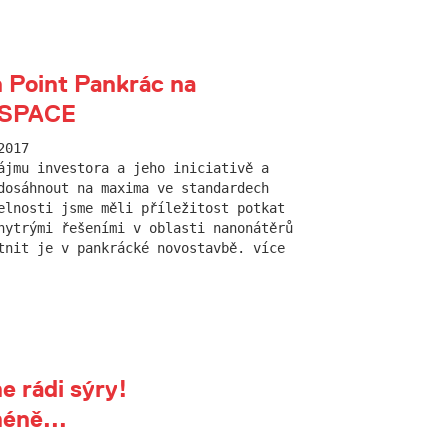
 Point Pankrác na
hSPACE
2017
ájmu investora a jeho iniciativě a
dosáhnout na maxima ve standardech
elnosti jsme měli příležitost potkat
hytrými řešeními v oblasti nanonátěrů
tnit je v pankrácké novostavbě. více
 rádi sýry!
éně...