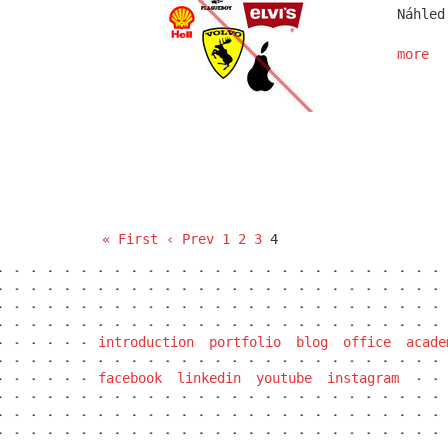
Náhled
more
« First
‹ Prev
1
2
3
4
introduction
portfolio
blog
office
acade
facebook
linkedin
youtube
instagram