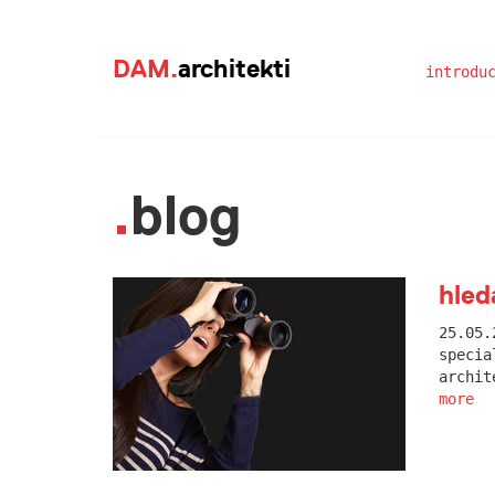
DAM.
architekti
introdu
blog
hled
25.05.
specia
archit
more