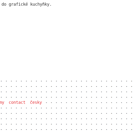
 do grafické kuchyňky.
my
contact
česky