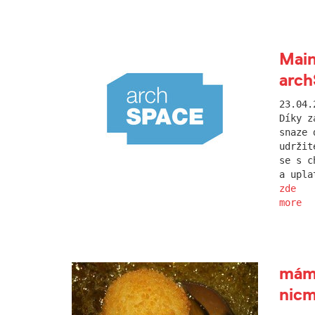
Main
arc
23.04.
Díky z
snaze 
udržit
se s c
a upla
zde
more
máme
nicm