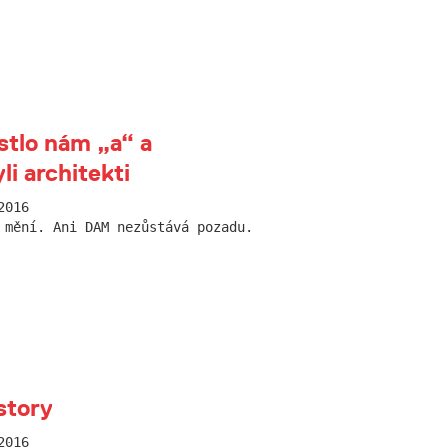
stlo nám „a“ a
li architekti
2016
 mění. Ani DAM nezůstává pozadu.
story
2016