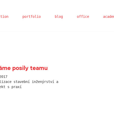
ction
portfolio
blog
office
acade
áme posily teamu
2017
lizace stavební inženýrství a
ekt s praxí