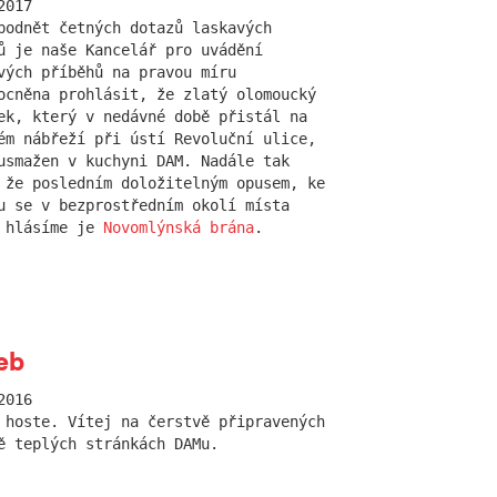
2017
podnět četných dotazů laskavých
ů je naše Kancelář pro uvádění
vých příběhů na pravou míru
ocněna prohlásit, že zlatý olomoucký
ek, který v nedávné době přistál na
ém nábřeží při ústí Revoluční ulice,
usmažen v kuchyni DAM. Nadále tak
 že posledním doložitelným opusem, ke
u se v bezprostředním okolí místa
 hlásíme je
Novomlýnská brána
.
eb
2016
 hoste. Vítej na čerstvě připravených
ě teplých stránkách DAMu.