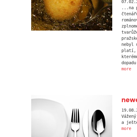
07.02.
...na 
čtenář
románo
zplnom
tvarůž
pražsk
nebyl 
platí,
kterém
dopadu
more
new
19.08.
Vážený
a ješt
more