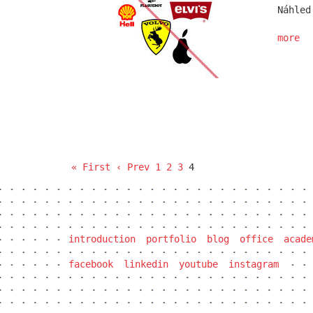
Náhled
more
« First
‹ Prev
1
2
3
4
introduction
portfolio
blog
office
acade
facebook
linkedin
youtube
instagram