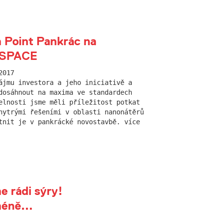
 Point Pankrác na
hSPACE
2017
ájmu investora a jeho iniciativě a
dosáhnout na maxima ve standardech
elnosti jsme měli příležitost potkat
hytrými řešeními v oblasti nanonátěrů
tnit je v pankrácké novostavbě. více
 rádi sýry!
éně...