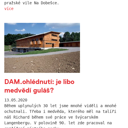
pražské vile Na Dobešce.
více
DAM.ohlédnutí: je libo
medvědí guláš?
13.05.2020
Během uplynulých 30 let jsme mnohé viděli a mnohé
ochutnali. Třeba i medvěda, kterého měl na talíři
náš Richard během své práce ve švýcarském
Langenbergu. V polovině 90. let zde pracoval na