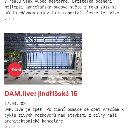
V reálu však vůbec nestárne. Držitelka ocenění
Nejlepší kancelářská budova světa z roku 2012 se
před nedávnem objevila v reportáži České televize.
více
DAM.live: jindřišská 16
17.03.2021
DAM.live je zpět! Po zimní odmlce se opět vracíme k
cyklu živých rozhovorů nad stavbami z dílny naší
architektonické kanceláře.
více