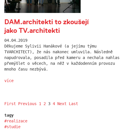
DAM.architekti to zkoušejí
jako TV.architekti
04.04.2019
Děkujeme Sylivii Hanákové (a jejímu týmu
TVARCHITECT), že nás nakonec umluvila. Následně
napudrovala, posadila před kameru a nechala nahlas
přemýšlet o věcech, na něž v každodenním provozu
mnoho času nezbývá.
více
First
Previous
1
2
3
4
Next
Last
tagy
realizace
studie