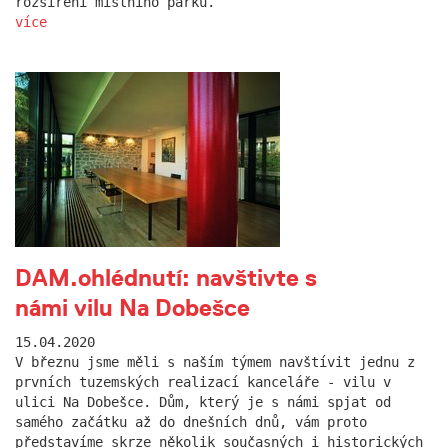
rozšíření místního parku.
více
DAM.ohlédnutí: navštivte s
námi vilu Na Dobešce
15.04.2020
V březnu jsme měli s naším týmem navštívit jednu z
prvních tuzemských realizací kanceláře - vilu v
ulici Na Dobešce. Dům, který je s námi spjat od
samého začátku až do dnešních dnů, vám proto
představíme skrze několik současných i historických