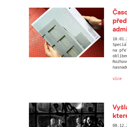
Časo
před
admi
10.01.
Speciá
na pře
oblíbe
Rozhov
nasnad
více
Vyšl
kter
08.12.