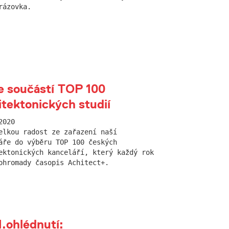
rázovka.
 součástí TOP 100
itektonických studií
2020
elkou radost ze zařazení naší
áře do výběru TOP 100 českých
ektonických kanceláří, který každý rok
ohromady časopis Achitect+.
ohlédnutí: