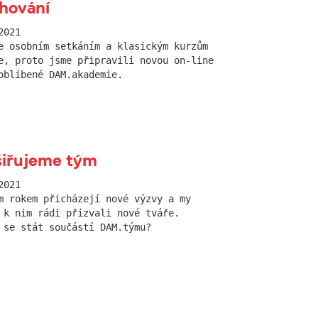
hování
2021
e osobním setkáním a klasickým kurzům
e, proto jsme připravili novou on-line
oblíbené DAM.akademie.
iřujeme tým
2021
m rokem přicházejí nové výzvy a my
 k nim rádi přizvali nové tváře.
 se stát součástí DAM.týmu?