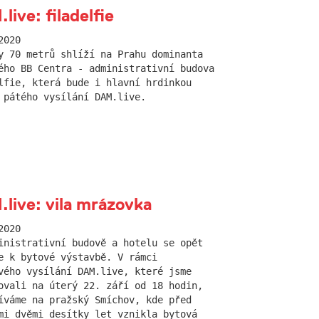
live: filadelfie
2020
y 70 metrů shlíží na Prahu dominanta
ého BB Centra - administrativní budova
lfie, která bude i hlavní hrdinkou
 pátého vysílání DAM.live.
live: vila mrázovka
2020
inistrativní budově a hotelu se opět
e k bytové výstavbě. V rámci
vého vysílání DAM.live, které jsme
ovali na úterý 22. září od 18 hodin,
íváme na pražský Smíchov, kde před
mi dvěmi desítky let vznikla bytová