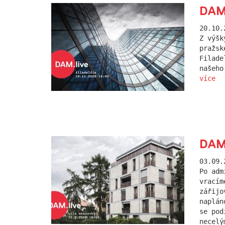
DAM.
20.10.
Z výšk
pražsk
Filade
našeho
více
DAM.
03.09.
Po adm
vracím
zářijo
naplán
se pod
necelý