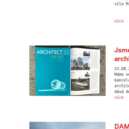
vila M
více
Jsme
arch
23.08.
Máme v
kancel
archit
dává d
více
DAM.