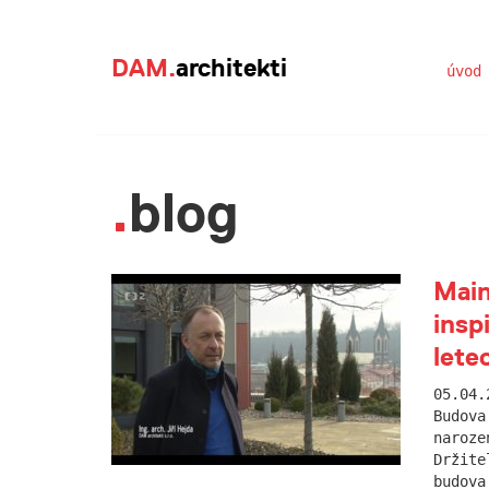
DAM.
architekti
úvod
blog
Main
insp
lete
05.04.
Budova
naroze
Držite
budova