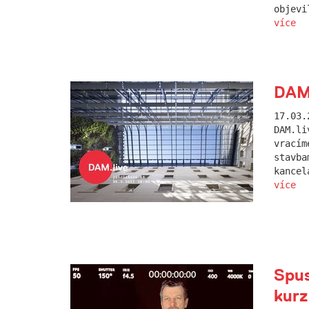
objevi
více
DAM.
17.03.
DAM.li
vracím
stavba
kancel
více
Spus
kurz