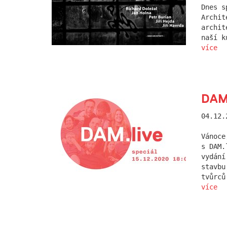
Dnes s
Archit
archit
naší k
více
DAM.
04.12.
Vánoce
s DAM.
vydání
stavbu
tvůrců
více