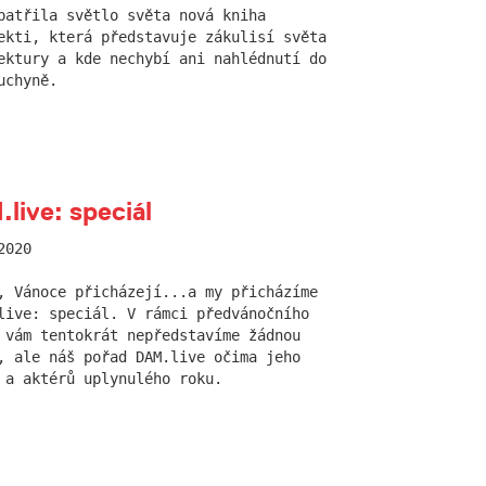
patřila světlo světa nová kniha
ekti, která představuje zákulisí světa
ektury a kde nechybí ani nahlédnutí do
uchyně.
live: speciál
2020
, Vánoce přicházejí...a my přicházíme
live: speciál. V rámci předvánočního
 vám tentokrát nepředstavíme žádnou
, ale náš pořad DAM.live očima jeho
 a aktérů uplynulého roku.