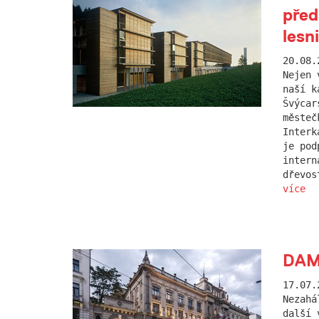
před
lesn
20.08.
Nejen 
naší k
Švýcar
městeč
Interk
je pod
intern
dřevos
více
DAM.
17.07.
Nezahá
další 