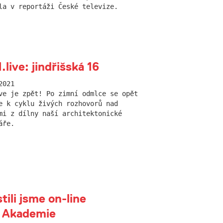
la v reportáži České televize.
live: jindřišská 16
2021
ve je zpět! Po zimní odmlce se opět
e k cyklu živých rozhovorů nad
mi z dílny naší architektonické
áře.
tili jsme on-line
 Akademie