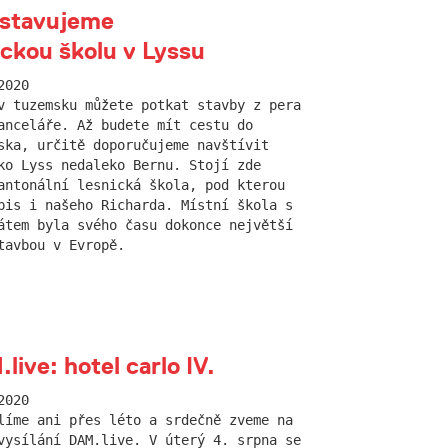
stavujeme
ickou školu v Lyssu
2020
v tuzemsku můžete potkat stavby z pera
anceláře. Až budete mít cestu do
ska, určitě doporučujeme navštívit
ko Lyss nedaleko Bernu. Stojí zde
antonální lesnická škola, pod kterou
pis i našeho Richarda. Místní škola s
átem byla svého času dokonce největší
tavbou v Evropě.
live: hotel carlo IV.
2020
líme ani přes léto a srdečně zveme na
vysílání DAM.live. V úterý 4. srpna se