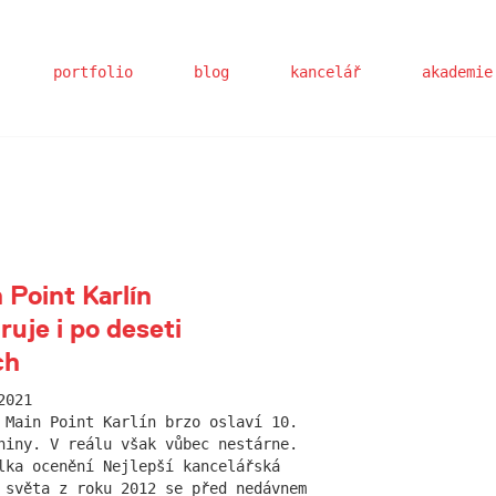
portfolio
blog
kancelář
akademie
 Point Karlín
iruje i po deseti
ch
2021
 Main Point Karlín brzo oslaví 10.
niny. V reálu však vůbec nestárne.
lka ocenění Nejlepší kancelářská
 světa z roku 2012 se před nedávnem