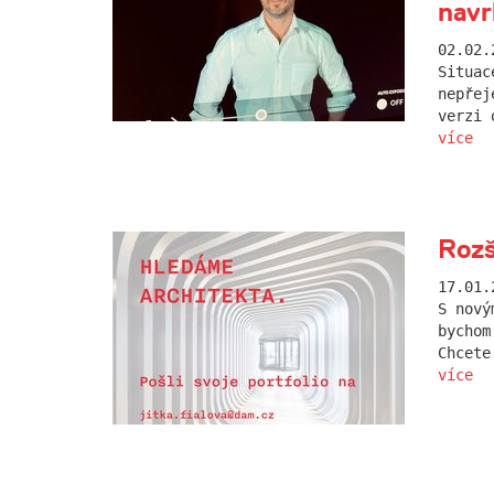
navr
02.02.
Situac
nepřej
verzi 
více
Rozš
17.01.
S nový
bychom
Chcete
více