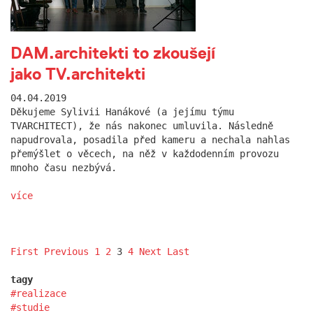
DAM.architekti to zkoušejí
jako TV.architekti
04.04.2019
Děkujeme Sylivii Hanákové (a jejímu týmu
TVARCHITECT), že nás nakonec umluvila. Následně
napudrovala, posadila před kameru a nechala nahlas
přemýšlet o věcech, na něž v každodenním provozu
mnoho času nezbývá.
více
First
Previous
1
2
3
4
Next
Last
tagy
realizace
studie