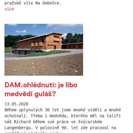
pražské vile Na Dobešce.
více
DAM.ohlédnutí: je libo
medvědí guláš?
13.05.2020
Během uplynulých 30 let jsme mnohé viděli a mnohé
ochutnali. Třeba i medvěda, kterého měl na talíři
náš Richard během své práce ve švýcarském
Langenbergu. V polovině 90. let zde pracoval na