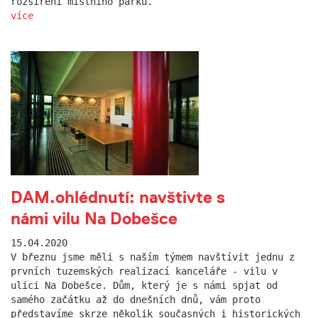
rozšíření místního parku.
více
DAM.ohlédnutí: navštivte s
námi vilu Na Dobešce
15.04.2020
V březnu jsme měli s naším týmem navštívit jednu z
prvních tuzemských realizací kanceláře - vilu v
ulici Na Dobešce. Dům, který je s námi spjat od
samého začátku až do dnešních dnů, vám proto
představíme skrze několik současných i historických