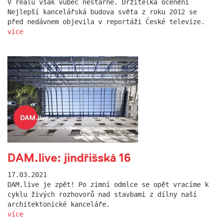
V reálu však vůbec nestárne. Držitelka ocenění
Nejlepší kancelářská budova světa z roku 2012 se
před nedávnem objevila v reportáži České televize.
více
DAM.live: jindřišská 16
17.03.2021
DAM.live je zpět! Po zimní odmlce se opět vracíme k
cyklu živých rozhovorů nad stavbami z dílny naší
architektonické kanceláře.
více