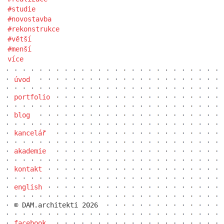
studie
novostavba
rekonstrukce
větší
menší
více
úvod
portfolio
blog
kancelář
akademie
kontakt
english
© DAM.architekti 2026
facebook