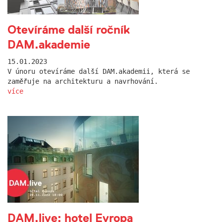
Otevíráme další ročník
DAM.akademie
15.01.2023
V únoru otevíráme další DAM.akademii, která se
zaměřuje na architekturu a navrhování.
více
DAM.live: hotel Evropa