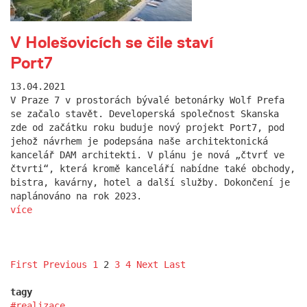
V Holešovicích se čile staví
Port7
13.04.2021
V Praze 7 v prostorách bývalé betonárky Wolf Prefa
se začalo stavět. Developerská společnost Skanska
zde od začátku roku buduje nový projekt Port7, pod
jehož návrhem je podepsána naše architektonická
kancelář DAM architekti. V plánu je nová „čtvrť ve
čtvrti“, která kromě kanceláří nabídne také obchody,
bistra, kavárny, hotel a další služby. Dokončení je
naplánováno na rok 2023.
více
First
Previous
1
2
3
4
Next
Last
tagy
realizace