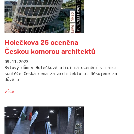
Holečkova 26 oceněna
Českou komorou architektů
09.11.2023
Bytový dům v Holečkově ulici má ocenění v rámci
soutěže Česká cena za architekturu. Děkujeme za
důvěru!
více