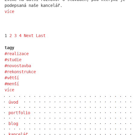
podepsaná naše kancelář.
více
1
2
3
4
Next
Last
tagy
realizace
studie
novostavba
rekonstrukce
větší
menší
více
úvod
portfolio
blog
kancelář