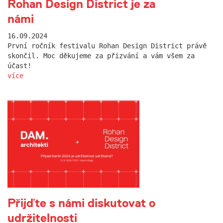
Rohan Design District je za
námi
16.09.2024
První ročník festivalu Rohan Design District právě
skončil. Moc děkujeme za přizvání a vám všem za
účast!
více
Přijďte s námi diskutovat o
udržitelnosti