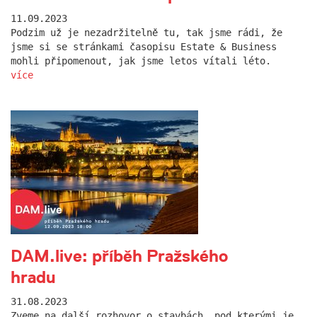
11.09.2023
Podzim už je nezadržitelně tu, tak jsme rádi, že
jsme si se stránkami časopisu Estate & Business
mohli připomenout, jak jsme letos vítali léto.
více
DAM.live: příběh Pražského
hradu
31.08.2023
Zveme na další rozhovor o stavbách, pod kterými je