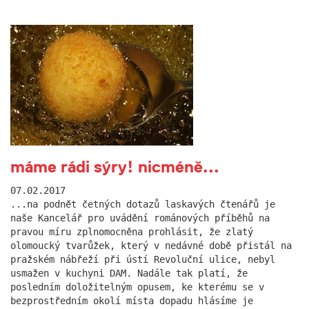
máme rádi sýry! nicméně...
07.02.2017
...na podnět četných dotazů laskavých čtenářů je
naše Kancelář pro uvádění románových příběhů na
pravou míru zplnomocněna prohlásit, že zlatý
olomoucký tvarůžek, který v nedávné době přistál na
pražském nábřeží při ústí Revoluční ulice, nebyl
usmažen v kuchyni DAM. Nadále tak platí, že
posledním doložitelným opusem, ke kterému se v
bezprostředním okolí místa dopadu hlásíme je