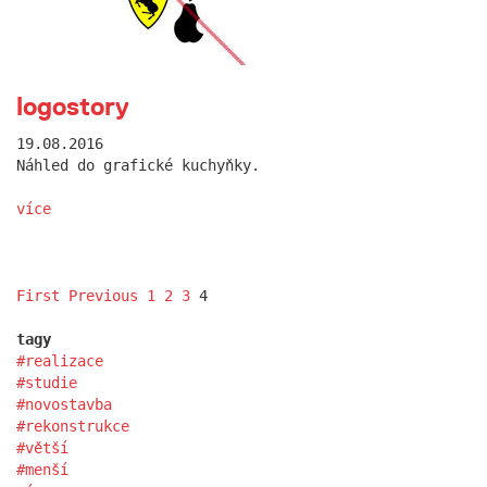
logostory
19.08.2016
Náhled do grafické kuchyňky.
více
First
Previous
1
2
3
4
tagy
realizace
studie
novostavba
rekonstrukce
větší
menší