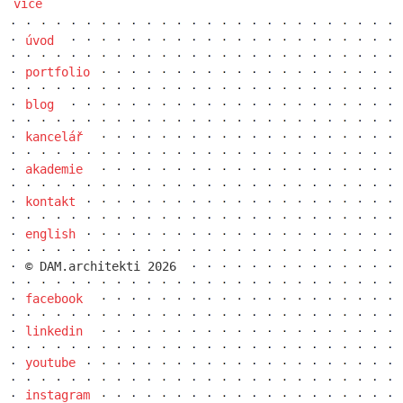
více
úvod
portfolio
blog
kancelář
akademie
kontakt
english
© DAM.architekti 2026
facebook
linkedin
youtube
instagram