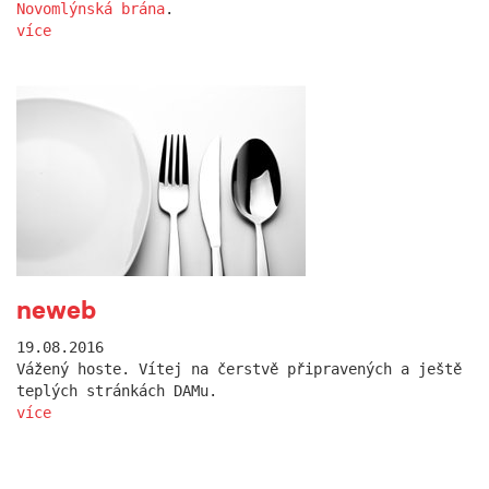
Novomlýnská brána
.
více
neweb
19.08.2016
Vážený hoste. Vítej na čerstvě připravených a ještě
teplých stránkách DAMu.
více