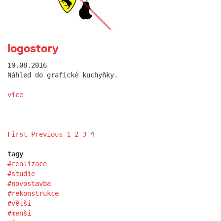
logostory
19.08.2016
Náhled do grafické kuchyňky.
více
First
Previous
1
2
3
4
tagy
realizace
studie
novostavba
rekonstrukce
větší
menší