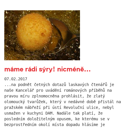
máme rádi sýry! nicméně...
07.02.2017
...na podnět četných dotazů laskavých čtenářů je
naše Kancelář pro uvádění románových příběhů na
pravou míru zplnomocněna prohlásit, že zlatý
olomoucký tvarůžek, který v nedávné době přistál na
pražském nábřeží při ústí Revoluční ulice, nebyl
usmažen v kuchyni DAM. Nadále tak platí, že
posledním doložitelným opusem, ke kterému se v
bezprostředním okolí místa dopadu hlásíme je