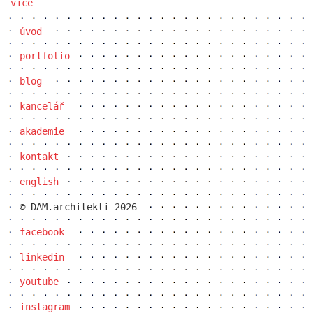
více
úvod
portfolio
blog
kancelář
akademie
kontakt
english
© DAM.architekti 2026
facebook
linkedin
youtube
instagram