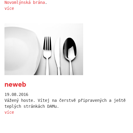
Novomlýnská brána
.
více
neweb
19.08.2016
Vážený hoste. Vítej na čerstvě připravených a ještě
teplých stránkách DAMu.
více