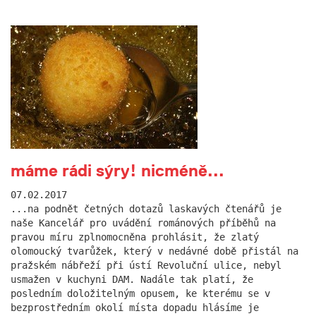
máme rádi sýry! nicméně...
07.02.2017
...na podnět četných dotazů laskavých čtenářů je
naše Kancelář pro uvádění románových příběhů na
pravou míru zplnomocněna prohlásit, že zlatý
olomoucký tvarůžek, který v nedávné době přistál na
pražském nábřeží při ústí Revoluční ulice, nebyl
usmažen v kuchyni DAM. Nadále tak platí, že
posledním doložitelným opusem, ke kterému se v
bezprostředním okolí místa dopadu hlásíme je