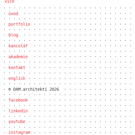
více
úvod
portfolio
blog
kancelář
akademie
kontakt
english
© DAM.architekti 2026
facebook
linkedin
youtube
instagram