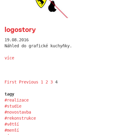
logostory
19.08.2016
Náhled do grafické kuchyňky.
více
First
Previous
1
2
3
4
tagy
realizace
studie
novostavba
rekonstrukce
větší
menší