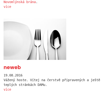
Novomlýnská brána
.
více
neweb
19.08.2016
Vážený hoste. Vítej na čerstvě připravených a ještě
teplých stránkách DAMu.
více