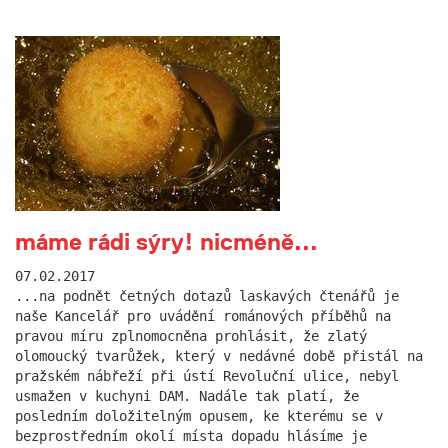
máme rádi sýry! nicméně...
07.02.2017
...na podnět četných dotazů laskavých čtenářů je
naše Kancelář pro uvádění románových příběhů na
pravou míru zplnomocněna prohlásit, že zlatý
olomoucký tvarůžek, který v nedávné době přistál na
pražském nábřeží při ústí Revoluční ulice, nebyl
usmažen v kuchyni DAM. Nadále tak platí, že
posledním doložitelným opusem, ke kterému se v
bezprostředním okolí místa dopadu hlásíme je