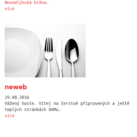
Novomlýnská brána
.
více
neweb
19.08.2016
Vážený hoste. Vítej na čerstvě připravených a ještě
teplých stránkách DAMu.
více