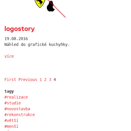
logostory
19.08.2016
Náhled do grafické kuchyňky.
více
First
Previous
1
2
3
4
tagy
realizace
studie
novostavba
rekonstrukce
větší
menší