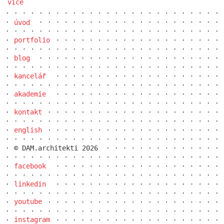
více
úvod
portfolio
blog
kancelář
akademie
kontakt
english
© DAM.architekti 2026
facebook
linkedin
youtube
instagram