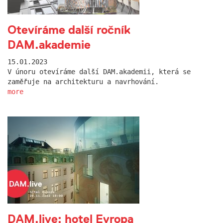
Otevíráme další ročník
DAM.akademie
15.01.2023
V únoru otevíráme další DAM.akademii, která se
zaměřuje na architekturu a navrhování.
more
DAM.live: hotel Evropa