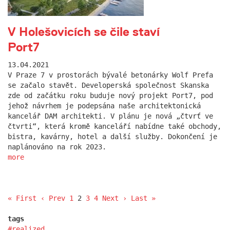
V Holešovicích se čile staví
Port7
13.04.2021
V Praze 7 v prostorách bývalé betonárky Wolf Prefa
se začalo stavět. Developerská společnost Skanska
zde od začátku roku buduje nový projekt Port7, pod
jehož návrhem je podepsána naše architektonická
kancelář DAM architekti. V plánu je nová „čtvrť ve
čtvrti“, která kromě kanceláří nabídne také obchody,
bistra, kavárny, hotel a další služby. Dokončení je
naplánováno na rok 2023.
more
« First
‹ Prev
1
2
3
4
Next ›
Last »
tags
realized