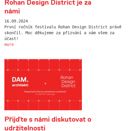
Rohan Design District je za
námi
16.09.2024
První ročník festivalu Rohan Design District právě
skončil. Moc děkujeme za přizvání a vám všem za
účast!
more
Přijďte s námi diskutovat o
udržitelnosti