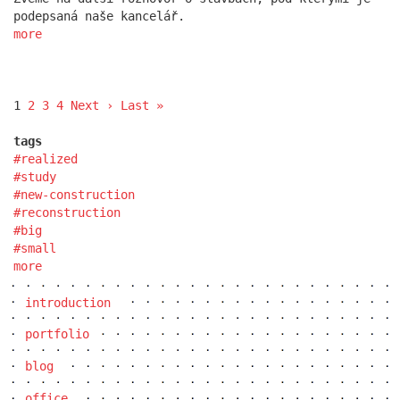
podepsaná naše kancelář.
more
1
2
3
4
Next ›
Last »
tags
realized
study
new-construction
reconstruction
big
small
more
introduction
portfolio
blog
office