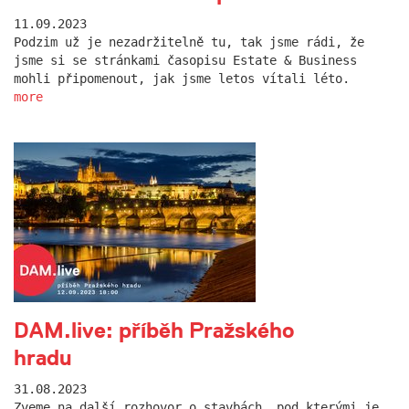
11.09.2023
Podzim už je nezadržitelně tu, tak jsme rádi, že
jsme si se stránkami časopisu Estate & Business
mohli připomenout, jak jsme letos vítali léto.
more
DAM.live: příběh Pražského
hradu
31.08.2023
Zveme na další rozhovor o stavbách, pod kterými je