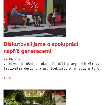
Diskutovali jsme o spolupráci
napříč generacemi
24.06.2025
V červnu letošního roku opět ožil pravý břeh Vltavy
festivalem designu a architektury. A my byli u toho!
more