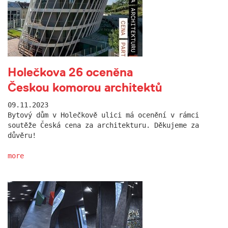
Holečkova 26 oceněna
Českou komorou architektů
09.11.2023
Bytový dům v Holečkově ulici má ocenění v rámci
soutěže Česká cena za architekturu. Děkujeme za
důvěru!
more