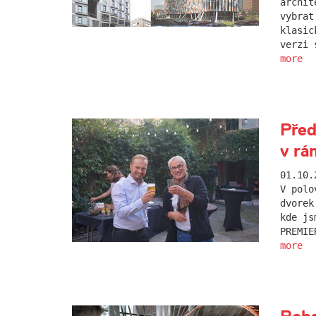
archit
vybrat
klasic
verzi 
more
Před
v rá
01.10.
V polo
dvorek
kde js
PREMIE
more