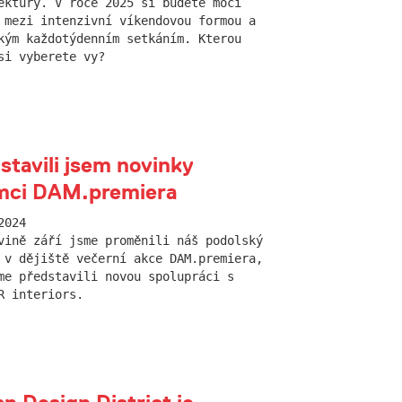
ektury. V roce 2025 si budete moci
 mezi intenzivní víkendovou formou a
kým každotýdenním setkáním. Kterou
si vyberete vy?
stavili jsem novinky
mci DAM.premiera
2024
vině září jsme proměnili náš podolský
 v dějiště večerní akce DAM.premiera,
me představili novou spolupráci s
R interiors.