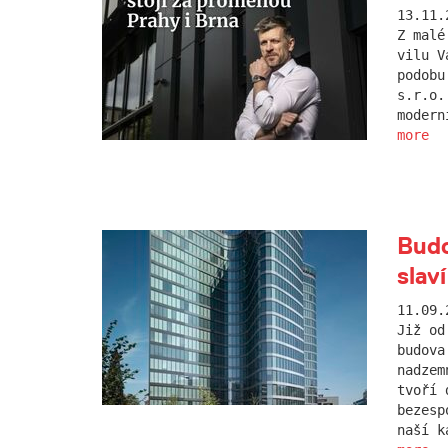
13.11.
Z malé
vilu V
podobu
s.r.o.
modern
more
Budo
slaví
11.09.
Již od
budova
nadzem
tvoří 
bezesp
naší k