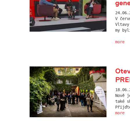
gen
24.06.
V červ
Vltavy
my byl
more
Otev
PRE
18.06.
Nově j
také s
Přijďt
more