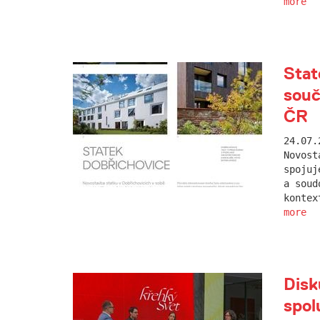
more
Stat
sou
ČR
24.07.
Novost
spojuj
a soud
kontex
more
Disk
spol