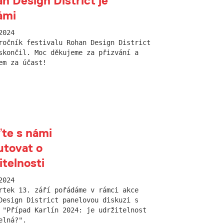
n Design District je
ámi
2024
ročník festivalu Rohan Design District
skončil. Moc děkujeme za přizvání a
em za účast!
ďte s námi
utovat o
itelnosti
2024
rtek 13. září pořádáme v rámci akce
Design District panelovou diskuzi s
 "Případ Karlín 2024: je udržitelnost
elná?".