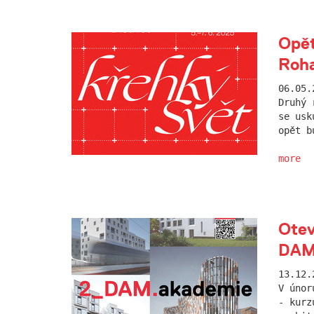
Opět
Roha
06.05.
Druhý 
se usk
opět b
more
Otev
DAM
13.12.
V únor
- kurz