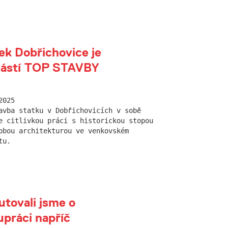
ek Dobřichovice je
částí TOP STAVBY
2025
avba statku v Dobřichovicích v sobě
e citlivkou práci s historickou stopou
obou architekturou ve venkovském
tu.
utovali jsme o
upráci napříč