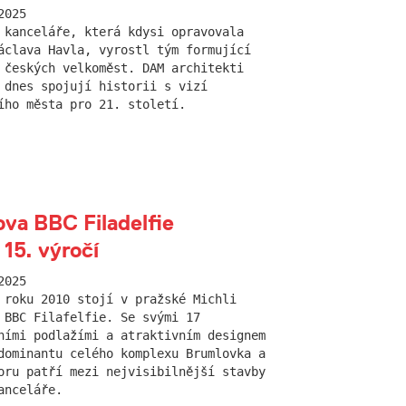
2025
 kanceláře, která kdysi opravovala
áclava Havla, vyrostl tým formující
 českých velkoměst. DAM architekti
 dnes spojují historii s vizí
ího města pro 21. století.
va BBC Filadelfie
 15. výročí
2025
 roku 2010 stojí v pražské Michli
 BBC Filafelfie. Se svými 17
ními podlažími a atraktivním designem
dominantu celého komplexu Brumlovka a
oru patří mezi nejvisibilnější stavby
anceláře.