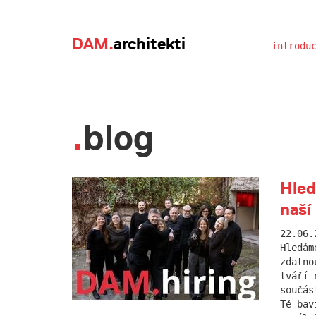
DAM.
architekti
introdu
blog
Hled
naší
22.06.
Hledám
zdatno
tváří 
součás
Tě bav