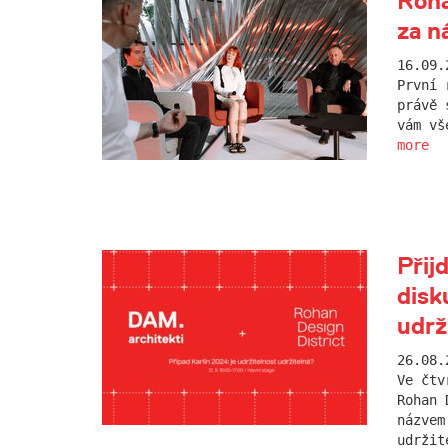
Roha
za n
16.09.
První 
právě 
vám vš
more
Přij
disk
udrž
26.08.
Ve čtv
Rohan 
názvem
udržit