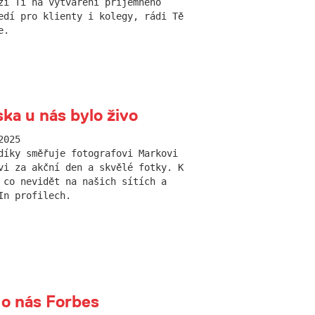
ží Ti na vytváření příjemného
edí pro klienty i kolegy, rádi Tě
e.
ka u nás bylo živo
2025
díky směřuje fotografovi Markovi
vi za akční den a skvělé fotky. K
 co nevidět na našich sítích a
In profilech.
 o nás Forbes