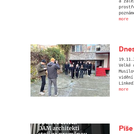
a zále
prostř
poznám
more
Dnes
19.11.
Velké 
Musilo
vidění
Linked
more
Píše