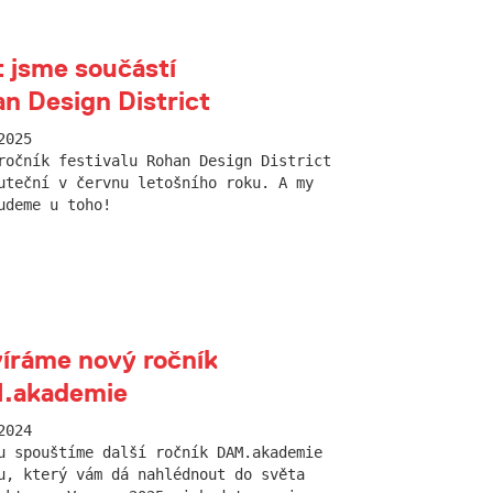
 jsme součástí
n Design District
2025
ročník festivalu Rohan Design District
uteční v červnu letošního roku. A my
udeme u toho!
íráme nový ročník
.akademie
2024
u spouštíme další ročník DAM.akademie
u, který vám dá nahlédnout do světa