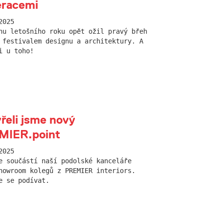
eracemi
2025
nu letošního roku opět ožil pravý břeh
 festivalem designu a architektury. A
i u toho!
řeli jsme nový
MIER.point
2025
e součástí naší podolské kanceláře
howroom kolegů z PREMIER interiors.
e se podívat.