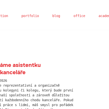
ction
portfolio
blog
office
acade
áme asistentku
 kanceláře
2026
e reprezentativní a organizačně
u kolegyni či kolegu, který bude první
naší společnosti a zároveň důležitou
tí každodenního chodu kanceláře. Pokud
í práce s lidmi, máš smysl pro pořádek