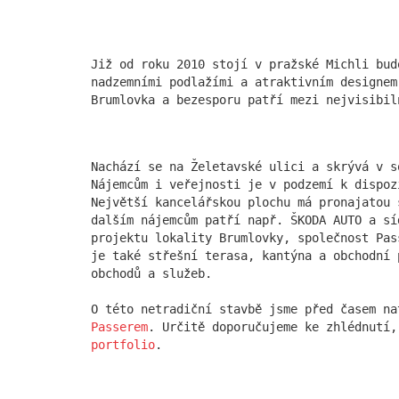
13.11.2
Z malé 
vilu Vá
Již od roku 2010 stojí v pražské Michli bud
podobu 
nadzemními podlažími a atraktivním designem
s.r.o. 
Brumlovka a bezesporu patří mezi nejvisibil
moderní
více
Nachází se na Želetavské ulici a skrývá v s
Nájemcům i veřejnosti je v podzemí k dispoz
Největší kancelářskou plochu má pronajatou 
Budov
dalším nájemcům patří např. ŠKODA AUTO a sí
projektu lokality Brumlovky, společnost Pas
slaví
je také střešní terasa, kantýna a obchodní 
obchodů a služeb.
11.09.2
Již od 
O této netradiční stavbě jsme před časem n
budova 
Passerem
. Určitě doporučujeme ke zhlédnutí
nadzemn
portfolio
.
tvoří d
bezespo
naší ka