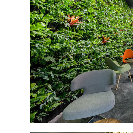
archite
vybrat 
klasick
verzi s
více
Předs
v rá
01.10.2
V polov
dvorek 
kde jsm
PREMIER
více