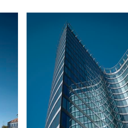
k Dobřichovice je
ástí TOP STAVBY
025
vba statku v Dobřichovicích v sobě
 citlivkou práci s historickou stopou
bou architekturou ve venkovském
u.
tovali jsme o
práci napříč