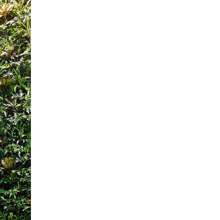
 Design District je
ámi
024
očník festivalu Rohan Design District
končil. Moc děkujeme za přizvání a
m za účast!
te s námi
tovat o
telnosti
024
tek 13. září pořádáme v rámci akce
esign District panelovou diskuzi s
"Případ Karlín 2024: je udržitelnost
lná?".