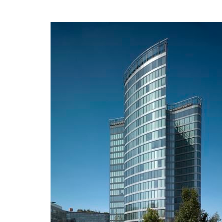
více
State
souč
ČR
24.07.2
Novosta
spojuje
a soudo
kontext
více
Disku
spolu