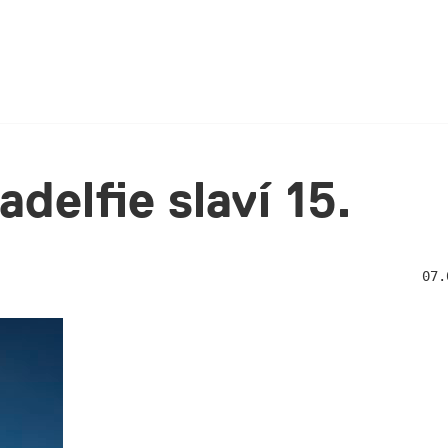
portfolio
blog
kancelář
akademie
delfie slaví 15.
áme asistentku
07.
kanceláře
026
 reprezentativní a organizačně
 kolegyni či kolegu, který bude první
aší společnosti a zároveň důležitou
í každodenního chodu kanceláře. Pokud
 práce s lidmi, máš smysl pro pořádek