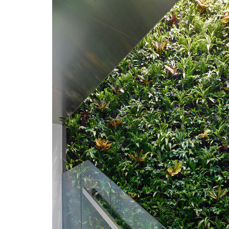
Rohan
za n
16.09.2
První r
právě s
vám vše
více
Přijď
disku
udrži
26.08.2
Ve čtvr
Rohan D
názvem 
udržite