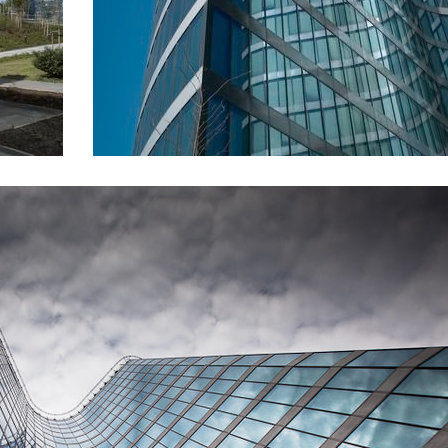
racemi
025
u letošního roku opět ožil pravý břeh
festivalem designu a architektury. A
 u toho!
eli jsme nový
IER.point
025
 součástí naší podolské kanceláře
owroom kolegů z PREMIER interiors.
 se podívat.