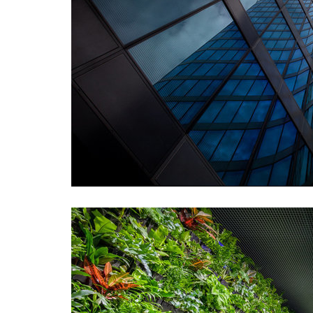
Opět
Rohan
06.05.2
Druhý r
se usku
opět bu
více
Otev
DAM.
13.12.2
V únoru
- kurzu