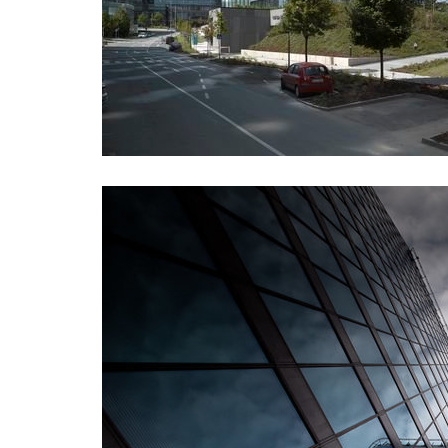
gene
24.06.2
V červn
Vltavy 
my byli
více
Otevř
PREM
18.06.2
Nově je
také sh
Přijďte
více