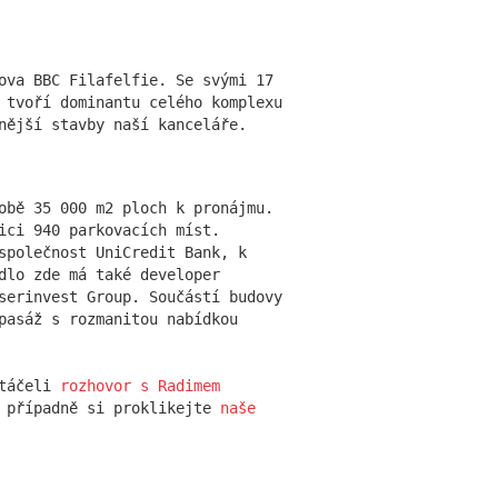
025
kanceláře, která kdysi opravovala
clava Havla, vyrostl tým formující
ova BBC Filafelfie. Se svými 17
českých velkoměst. DAM architekti
 tvoří dominantu celého komplexu
dnes spojují historii s vizí
nější stavby naší kanceláře.
ho města pro 21. století.
obě 35 000 m2 ploch k pronájmu.
ici 940 parkovacích míst.
společnost UniCredit Bank, k
a BBC Filadelfie
dlo zde má také developer
serinvest Group. Součástí budovy
 15. výročí
pasáž s rozmanitou nabídkou
025
roku 2010 stojí v pražské Michli
atáčeli
rozhovor s Radimem
BBC Filafelfie. Se svými 17
, případně si proklikejte
naše
ími podlažími a atraktivním designem
ominantu celého komplexu Brumlovka a
ru patří mezi nejvisibilnější stavby
nceláře.