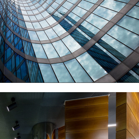
 jsme součástí
 Design District
025
očník festivalu Rohan Design District
teční v červnu letošního roku. A my
deme u toho!
íráme nový ročník
akademie
024
 spouštíme další ročník DAM.akademie
, který vám dá nahlédnout do světa