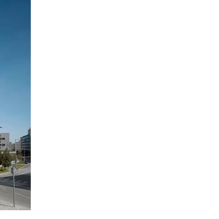
í Ti na vytváření příjemného
dí pro klienty i kolegy, rádi Tě
.
a u nás bylo živo
025
íky směřuje fotografovi Markovi
i za akční den a skvělé fotky. K
co nevidět na našich sítích a
n profilech.
o nás Forbes