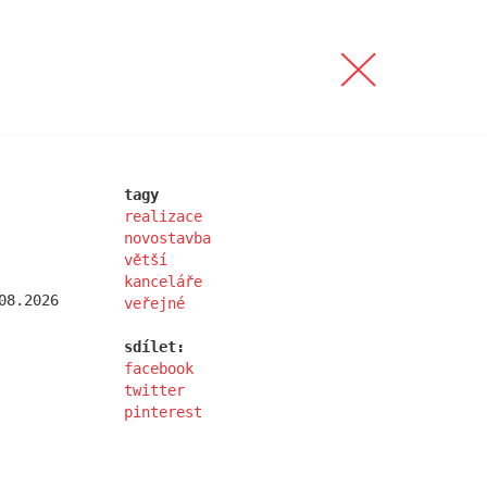
interiéry
kontakt
english
tagy
realizace
novostavba
větší
kanceláře
tagy
08.2026
veřejné
realizace
studie
sdílet:
novostavba
facebook
rekonstrukce
twitter
větší
pinterest
menší
více