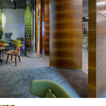
ktury. V roce 2025 si budete moci
mezi intenzivní víkendovou formou a
ým každotýdenním setkáním. Kterou
i vyberete vy?
tavili jsem novinky
mci DAM.premiera
024
ině září jsme proměnili náš podolský
v dějiště večerní akce DAM.premiera,
e představili novou spolupráci s
 interiors.