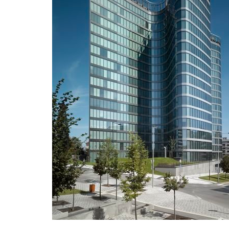
a zálež
prostře
poznáme
více
Dnesk
19.11.2
Velké d
Musilov
vidění 
LinkedI
více
Píše 