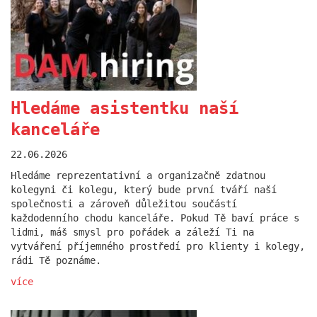
Otevíráme nový ročník
Hledáme asistentku naší
DAM.akademie
kanceláře
13.12.2024
22.06.2026
V únoru spouštíme další ročník DAM.akademie -
kurzu, který vám dá nahlédnout do světa
Hledáme reprezentativní a organizačně zdatnou
architektury. V roce 2025 si budete moci vybrat
kolegyni či kolegu, který bude první tváří naší
mezi intenzivní víkendovou formou a klasickým
společnosti a zároveň důležitou součástí
každotýdenním setkáním. Kterou verzi si vyberete
každodenního chodu kanceláře. Pokud Tě baví práce s
vy?
lidmi, máš smysl pro pořádek a záleží Ti na
více
vytváření příjemného prostředí pro klienty i kolegy,
rádi Tě poznáme.
více