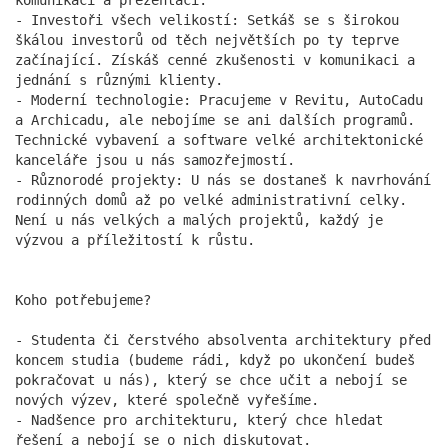
více
- Investoři všech velikostí: Setkáš se s širokou
škálou investorů od těch největších po ty teprve
začínající. Získáš cenné zkušenosti v komunikaci a
jednání s různými klienty.
- Moderní technologie: Pracujeme v Revitu, AutoCadu
a Archicadu, ale nebojíme se ani dalších programů.
Technické vybavení a software velké architektonické
kanceláře jsou u nás samozřejmostí.
- Různorodé projekty: U nás se dostaneš k navrhování
rodinných domů až po velké administrativní celky.
Není u nás velkých a malých projektů, každý je
výzvou a příležitostí k růstu.
Budova BBC Filadelfie slaví
15. výročí
Koho potřebujeme?
11.09.2025
- Studenta či čerstvého absolventa architektury před
Již od roku 2010 stojí v pražské Michli budova BBC
koncem studia (budeme rádi, když po ukončení budeš
Filafelfie. Se svými 17 nadzemními podlažími a
pokračovat u nás), který se chce učit a nebojí se
atraktivním designem tvoří dominantu celého
nových výzev, které společně vyřešíme.
komplexu Brumlovka a bezesporu patří mezi
- Nadšence pro architekturu, který chce hledat
nejvisibilnější stavby naší kanceláře.
řešení a nebojí se o nich diskutovat.