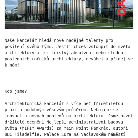
kolegyni či kolegu, který bude první tváří naší
společnosti a zároveň důležitou součástí
každodenního chodu kanceláře. Pokud Tě baví práce
s lidmi, máš smysl pro pořádek a záleží Ti na
vytváření příjemného prostředí pro klienty i
kolegy, rádi Tě poznáme.
více
Naše kancelář hledá nové nadějné talenty pro
posílení svého týmu. Jestli chceš vstoupit do světa
architektury a jsi čerstvý absolvent nebo student
posledních ročníků architektury, neváhej a přidej se
k nám!
Kdo jsme?
Architektonická kancelář s více než třicetiletou
praxí a podobným věkovým průměrem. Nebojíme se
Dneska u nás bylo živo
inovací a nových pohledů na architekturu. Jsme první
držitelé ocenění Nejlepší administrativní budova
19.11.2025
světa (MIPIM Awards) za Main Point Pankrác, autoři
Velké díky směřuje fotografovi Markovi Musilovi za
BBC Filadelfie, Paláce Eura na Václavském náměstí