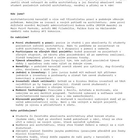
Otevřeli jsme nový
PREMIER.point
18.06.2025
Nově je součástí naší podolské kanceláře také
showroom kolegů z PREMIER interiors. Přijďte se
podívat.
více