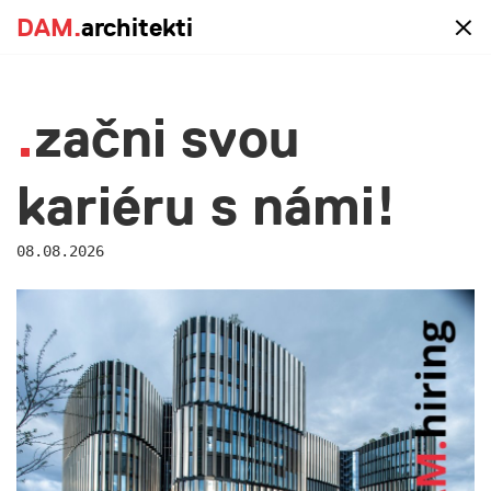
DAM.
DAM.
architekti
architekti
blog
začni svou
kariéru s námi!
08.08.2026
Hledáme asistentku naší
kanceláře
22.06.2026
Hledáme reprezentativní a organizačně zdatnou