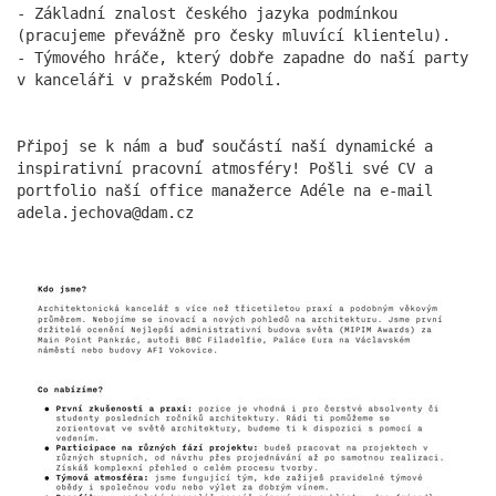
více
- Základní znalost českého jazyka podmínkou
(pracujeme převážně pro česky mluvící klientelu).
- Týmového hráče, který dobře zapadne do naší party
v kanceláři v pražském Podolí.
Připoj se k nám a buď součástí naší dynamické a
inspirativní pracovní atmosféry! Pošli své CV a
portfolio naší office manažerce Adéle na e-mail
adela.jechova@dam.cz
Statek Dobřichovice je
součástí TOP STAVBY ČR
24.07.2025
Novostavba statku v Dobřichovicích v sobě spojuje
citlivkou práci s historickou stopou a soudobou
architekturou ve venkovském kontextu.
více