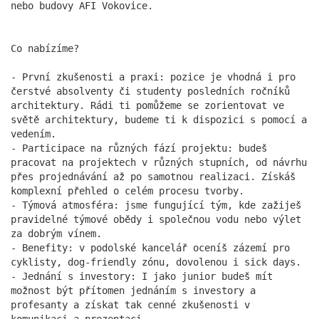
akční den a skvělé fotky. K vidění co nevidět na
nebo budovy AFI Vokovice.
našich sítích a LinkedIn profilech.
více
Co nabízíme?
- První zkušenosti a praxi: pozice je vhodná i pro
čerstvé absolventy či studenty posledních ročníků
architektury. Rádi ti pomůžeme se zorientovat ve
světě architektury, budeme ti k dispozici s pomocí a
vedením.
- Participace na různých fází projektu: budeš
pracovat na projektech v různých stupních, od návrhu
přes projednávání až po samotnou realizaci. Získáš
komplexní přehled o celém procesu tvorby.
- Týmová atmosféra: jsme fungující tým, kde zažiješ
Píše o nás Forbes
pravidelné týmové obědy i společnou vodu nebo výlet
za dobrým vínem.
13.11.2025
- Benefity: v podolské kancelář oceníš zázemí pro
Z malé kanceláře, která kdysi opravovala vilu
cyklisty, dog-friendly zónu, dovolenou i sick days.
Václava Havla, vyrostl tým formující podobu
- Jednání s investory: I jako junior budeš mít
českých velkoměst. DAM architekti s.r.o. dnes
možnost být přítomen jednáním s investory a
spojují historii s vizí moderního města pro 21.
profesanty a získat tak cenné zkušenosti v
století.
komunikaci a prezentaci.