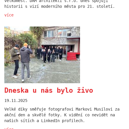
velkoměst. DAM architekti s.r.o. dnes spojují
historii s vizí moderního města pro 21. století.
více
Rohan Design District je za
námi
16.09.2024
První ročník festivalu Rohan Design District právě
skončil. Moc děkujeme za přizvání a vám všem za
účast!
více
Dneska u nás bylo živo
19.11.2025
Velké díky směřuje fotografovi Markovi Musilovi za
akční den a skvělé fotky. K vidění co nevidět na
našich sítích a LinkedIn profilech.