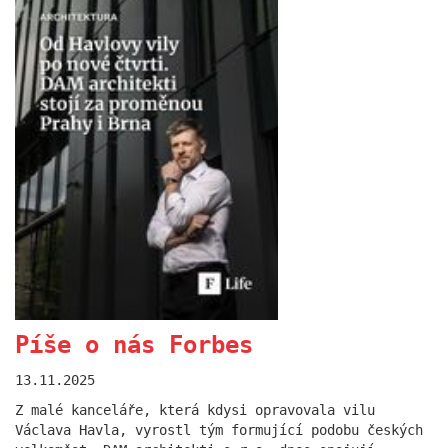
Představili jsem novinky v
rámci DAM.premiera
01.10.2024
V polovině září jsme proměnili náš podolský dvorek
v dějiště večerní akce DAM.premiera, kde jsme
představili novou spolupráci s PREMIER interiors.
více
Píše o nás Forbes
13.11.2025
Z malé kanceláře, která kdysi opravovala vilu
Václava Havla, vyrostl tým formující podobu českých