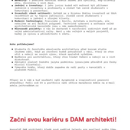
Diskutovali jsme o
spolupráci napříč
generacemi
24.06.2025
V červnu letošního roku opět ožil pravý břeh
Vltavy festivalem designu a architektury. A my
byli u toho!
více