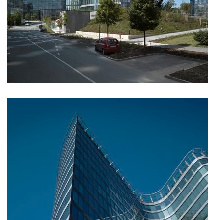
more
Statek Dobřichovice je
součástí TOP STAVBY ČR
24.07.2025
Novostavba statku v Dobřichovicích v sobě spojuje
citlivkou práci s historickou stopou a soudobou
architekturou ve venkovském kontextu.
more