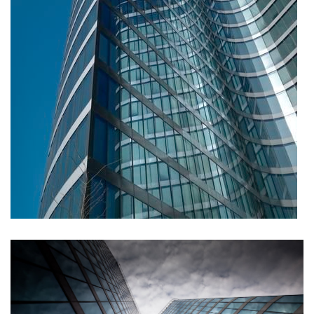
Diskutovali jsme o
spolupráci napříč
generacemi
24.06.2025
V červnu letošního roku opět ožil pravý břeh
Vltavy festivalem designu a architektury. A my
byli u toho!
more