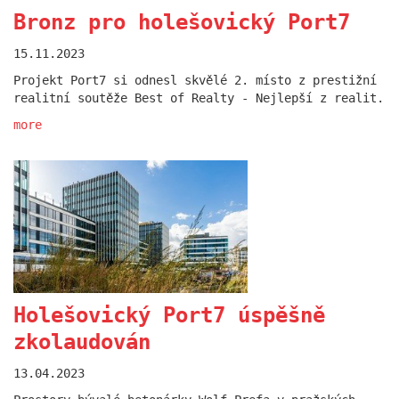
Bronz pro holešovický Port7
Přijďte s námi diskutovat o
15.11.2023
udržitelnosti
Projekt Port7 si odnesl skvělé 2. místo z prestižní
realitní soutěže Best of Realty - Nejlepší z realit.
26.08.2024
Ve čtvrtek 13. září pořádáme v rámci akce Rohan
more
Design District panelovou diskuzi s názvem "Případ
Karlín 2024: je udržitelnost udržitelná?".
more
Holešovický Port7 úspěšně
zkolaudován
13.04.2023