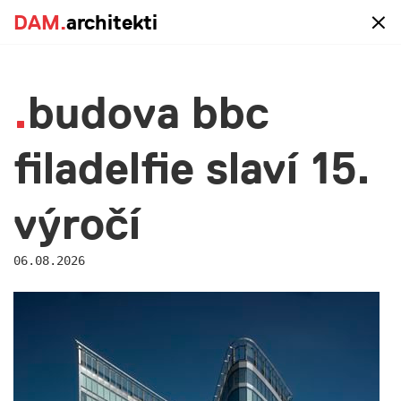
DAM.
DAM.
architekti
architekti
blog
budova bbc
filadelfie slaví 15.
výročí
06.08.2026
Hledáme asistentku naší
kanceláře
22.06.2026
Hledáme reprezentativní a organizačně zdatnou