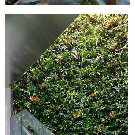
Opět jsme součástí Rohan
Design District
06.05.2025
Druhý ročník festivalu Rohan Design District se
uskuteční v červnu letošního roku. A my opět
budeme u toho!
more