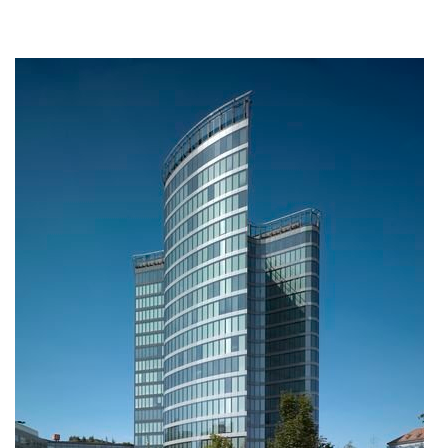
more
Budova BBC Filadelfie slaví
15. výročí
11.09.2025
Již od roku 2010 stojí v pražské Michli budova BBC
Filafelfie. Se svými 17 nadzemními podlažími a
atraktivním designem tvoří dominantu celého
komplexu Brumlovka a bezesporu patří mezi
nejvisibilnější stavby naší kanceláře.