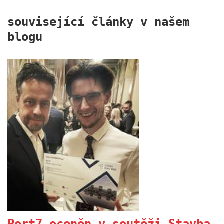
související články v našem
blogu
Představili jsem novinky v
rámci DAM.premiera
01.10.2024
V polovině září jsme proměnili náš podolský dvorek
v dějiště večerní akce DAM.premiera, kde jsme
představili novou spolupráci s PREMIER interiors.
more