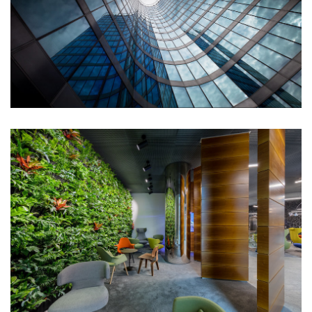
Otevřeli jsme nový
PREMIER.point
18.06.2025
Nově je součástí naší podolské kanceláře také
showroom kolegů z PREMIER interiors. Přijďte se
podívat.
more