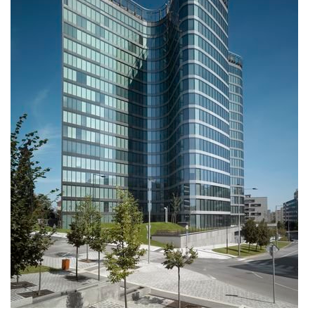
kolegyni či kolegu, který bude první tváří naší
společnosti a zároveň důležitou součástí
každodenního chodu kanceláře. Pokud Tě baví práce
s lidmi, máš smysl pro pořádek a záleží Ti na
vytváření příjemného prostředí pro klienty i
kolegy, rádi Tě poznáme.
more
Dneska u nás bylo živo
19.11.2025
Velké díky směřuje fotografovi Markovi Musilovi za