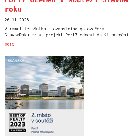
Port7 oceněn v soutěži Stavba
roku
26.11.2023
Rohan Design District je za
V rámci letošního slavnostního galavečera
StavbaRoku.cz si projekt Port7 odnesl další ocenění.
námi
more
16.09.2024
První ročník festivalu Rohan Design District právě
skončil. Moc děkujeme za přizvání a vám všem za
účast!
more