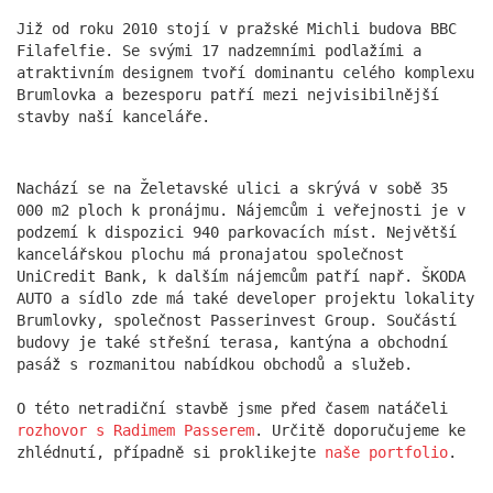
akční den a skvělé fotky. K vidění co nevidět na
našich sítích a LinkedIn profilech.
Již od roku 2010 stojí v pražské Michli budova BBC
more
Filafelfie. Se svými 17 nadzemními podlažími a
atraktivním designem tvoří dominantu celého komplexu
Brumlovka a bezesporu patří mezi nejvisibilnější
stavby naší kanceláře.
Nachází se na Želetavské ulici a skrývá v sobě 35
000 m2 ploch k pronájmu. Nájemcům i veřejnosti je v
podzemí k dispozici 940 parkovacích míst. Největší
kancelářskou plochu má pronajatou společnost
UniCredit Bank, k dalším nájemcům patří např. ŠKODA
AUTO a sídlo zde má také developer projektu lokality
Brumlovky, společnost Passerinvest Group. Součástí
Píše o nás Forbes
budovy je také střešní terasa, kantýna a obchodní
pasáž s rozmanitou nabídkou obchodů a služeb.
13.11.2025
Z malé kanceláře, která kdysi opravovala vilu
O této netradiční stavbě jsme před časem natáčeli
Václava Havla, vyrostl tým formující podobu
rozhovor s Radimem Passerem
. Určitě doporučujeme ke
českých velkoměst. DAM architekti s.r.o. dnes
zhlédnutí, případně si proklikejte
naše portfolio
.
spojují historii s vizí moderního města pro 21.
století.