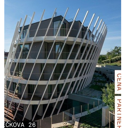
kolegyni či kolegu, který bude první tváří naší
společnosti a zároveň důležitou součástí
každodenního chodu kanceláře. Pokud Tě baví práce
s lidmi, máš smysl pro pořádek a záleží Ti na
vytváření příjemného prostředí pro klienty i
kolegy, rádi Tě poznáme.
more
Dneska u nás bylo živo
19.11.2025
Velké díky směřuje fotografovi Markovi Musilovi za