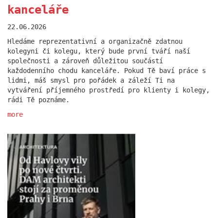
more
kanceláře
22.06.2026
Hledáme reprezentativní a organizačně zdatnou
kolegyni či kolegu, který bude první tváří naší
společnosti a zároveň důležitou součástí
každodenního chodu kanceláře. Pokud Tě baví práce s
lidmi, máš smysl pro pořádek a záleží Ti na
vytváření příjemného prostředí pro klienty i kolegy,
rádi Tě poznáme.
more
Statek Dobřichovice je
součástí TOP STAVBY ČR
24.07.2025
Novostavba statku v Dobřichovicích v sobě spojuje
citlivkou práci s historickou stopou a soudobou
architekturou ve venkovském kontextu.
more