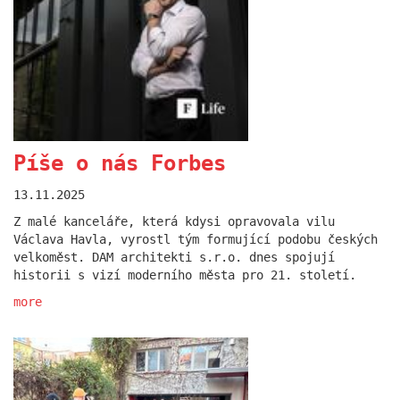
Píše o nás Forbes
Diskutovali jsme o
13.11.2025
spolupráci napříč
Z malé kanceláře, která kdysi opravovala vilu
generacemi
Václava Havla, vyrostl tým formující podobu českých
velkoměst. DAM architekti s.r.o. dnes spojují
24.06.2025
historii s vizí moderního města pro 21. století.
V červnu letošního roku opět ožil pravý břeh
more
Vltavy festivalem designu a architektury. A my
byli u toho!
more