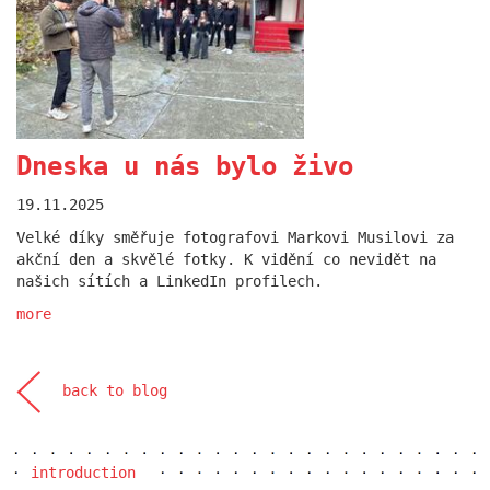
Dneska u nás bylo živo
19.11.2025
Otevřeli jsme nový
Velké díky směřuje fotografovi Markovi Musilovi za
PREMIER.point
akční den a skvělé fotky. K vidění co nevidět na
našich sítích a LinkedIn profilech.
18.06.2025
more
Nově je součástí naší podolské kanceláře také
showroom kolegů z PREMIER interiors. Přijďte se
podívat.
more
back to blog
introduction