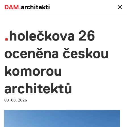
DAM.
DAM.
architekti
architekti
blog
holečkova 26
oceněna českou
komorou
architektů
Hledáme asistentku naší
09.08.2026
kanceláře
22.06.2026
Hledáme reprezentativní a organizačně zdatnou