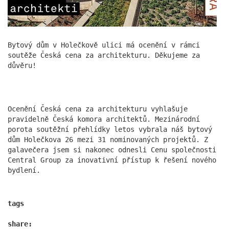
akční den a skvělé fotky. K vidění co nevidět na
našich sítích a LinkedIn profilech.
more
Bytový dům v Holečkově ulici má ocenění v rámci
soutěže Česká cena za architekturu. Děkujeme za
důvěru!
Ocenění Česká cena za architekturu vyhlašuje
pravidelně Česká komora architektů. Mezinárodní
porota soutěžní přehlídky letos vybrala náš bytový
dům Holečkova 26 mezi 31 nominovaných projektů. Z
galavečera jsem si nakonec odnesli Cenu společnosti
Píše o nás Forbes
Central Group za inovativní přístup k řešení nového
bydlení.
13.11.2025
Z malé kanceláře, která kdysi opravovala vilu
Václava Havla, vyrostl tým formující podobu
českých velkoměst. DAM architekti s.r.o. dnes
tags
spojují historii s vizí moderního města pro 21.
století.
share: