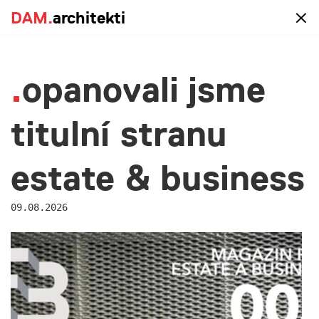
DAM.
DAM.
architekti
architekti
blog
opanovali jsme
titulní stranu
estate & business
09.08.2026
Hledáme asistentku naší
kanceláře
22.06.2026
Hledáme reprezentativní a organizačně zdatnou