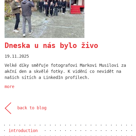
Dneska u nás bylo živo
19.11.2025
Otevřeli jsme nový
Velké díky směřuje fotografovi Markovi Musilovi za
PREMIER.point
akční den a skvělé fotky. K vidění co nevidět na
našich sítích a LinkedIn profilech.
18.06.2025
more
Nově je součástí naší podolské kanceláře také
showroom kolegů z PREMIER interiors. Přijďte se
podívat.
more
back to blog
introduction