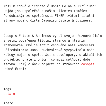
akční den a skvělé fotky. K vidění co nevidět na
našich sítích a LinkedIn profilech.
Naši klegové a jednatelé Honza Holna a Jiří "Had"
more
Hejda jsou společně s naším klientem Tomášem
Pardubickým ze společnosti FINEP tvářemi titulní
strany nového čísla časopisu Estate & Business.
Časopis Estate & Business vydal svoje březnové číslo
s velmi podařenou titulní stranou a hlavním
rozhovorem. Obé je totiž věnováno naší kanceláři.
Šéfredaktorka Jana Chuchvalcová vyzpovídala naše
kolegy nejen o spolupráci s developery, o aktuálních
projektech, ale i o tom, co musí splňovat dobr
stavba. Celý článek najdete na stránkách
časopisu
.
Pěkné čtení!
Píše o nás Forbes
13.11.2025
Z malé kanceláře, která kdysi opravovala vilu
Václava Havla, vyrostl tým formující podobu
tags
českých velkoměst. DAM architekti s.r.o. dnes
ostatní
spojují historii s vizí moderního města pro 21.
století.
share: