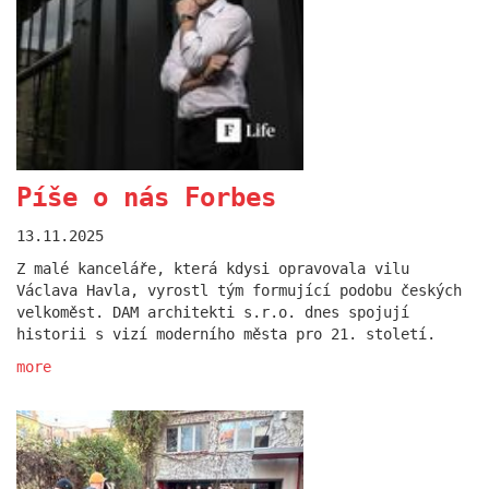
Píše o nás Forbes
Diskutovali jsme o
13.11.2025
spolupráci napříč
Z malé kanceláře, která kdysi opravovala vilu
generacemi
Václava Havla, vyrostl tým formující podobu českých
velkoměst. DAM architekti s.r.o. dnes spojují
24.06.2025
historii s vizí moderního města pro 21. století.
V červnu letošního roku opět ožil pravý břeh
more
Vltavy festivalem designu a architektury. A my
byli u toho!
more