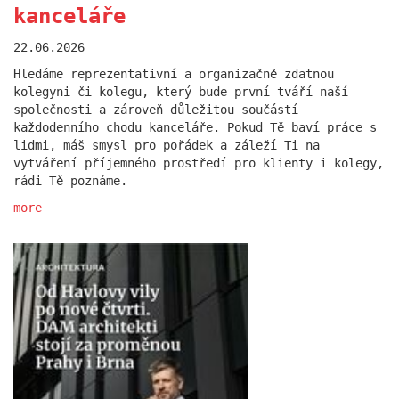
more
kanceláře
22.06.2026
Hledáme reprezentativní a organizačně zdatnou
kolegyni či kolegu, který bude první tváří naší
společnosti a zároveň důležitou součástí
každodenního chodu kanceláře. Pokud Tě baví práce s
lidmi, máš smysl pro pořádek a záleží Ti na
vytváření příjemného prostředí pro klienty i kolegy,
rádi Tě poznáme.
more
Statek Dobřichovice je
součástí TOP STAVBY ČR
24.07.2025
Novostavba statku v Dobřichovicích v sobě spojuje
citlivkou práci s historickou stopou a soudobou
architekturou ve venkovském kontextu.
more