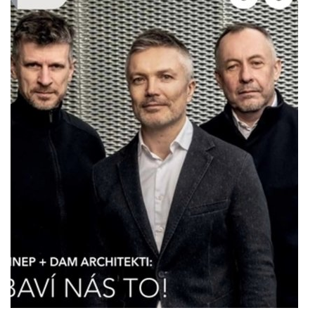
kolegyni či kolegu, který bude první tváří naší
společnosti a zároveň důležitou součástí
každodenního chodu kanceláře. Pokud Tě baví práce
s lidmi, máš smysl pro pořádek a záleží Ti na
vytváření příjemného prostředí pro klienty i
kolegy, rádi Tě poznáme.
more
Dneska u nás bylo živo
19.11.2025
Velké díky směřuje fotografovi Markovi Musilovi za