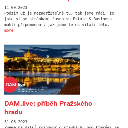
11.09.2023
Podzim už je nezadržitelně tu, tak jsme rádi, že
jsme si se stránkami časopisu Estate & Business
mohli připomenout, jak jsme letos vítali léto.
more
DAM.live: příběh Pražského
hradu
31.08.2023
Zveme na další rozhovor o stavbách, pod kterými je