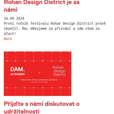
Rohan Design District je za
námi
16.09.2024
První ročník festivalu Rohan Design District právě
skončil. Moc děkujeme za přizvání a vám všem za
účast!
more
Přijďte s námi diskutovat o
udržitelnosti