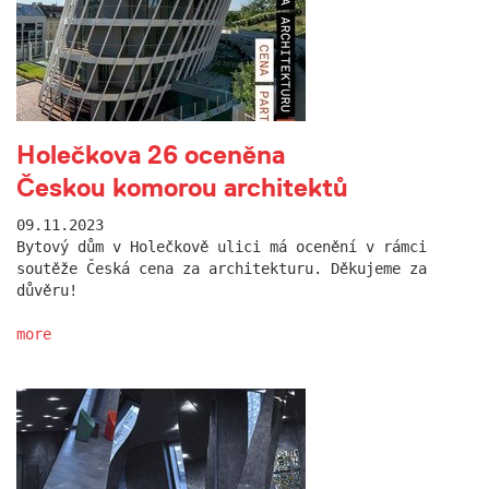
Holečkova 26 oceněna
Českou komorou architektů
09.11.2023
Bytový dům v Holečkově ulici má ocenění v rámci
soutěže Česká cena za architekturu. Děkujeme za
důvěru!
more