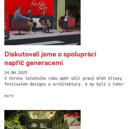
Diskutovali jsme o spolupráci
napříč generacemi
24.06.2025
V červnu letošního roku opět ožil pravý břeh Vltavy
festivalem designu a architektury. A my byli u toho!
more