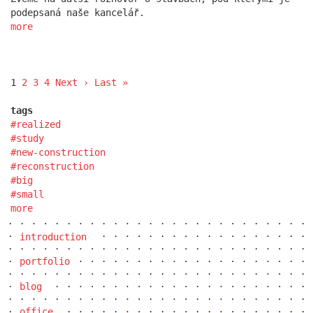
podepsaná naše kancelář.
more
1
2
3
4
Next ›
Last »
tags
realized
study
new-construction
reconstruction
big
small
more
introduction
portfolio
blog
office