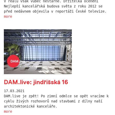
V reálu však vůbec nestárne. Držitelka ocenění
Nejlepší kancelářská budova světa z roku 2012 se
před nedávnem objevila v reportáži České televize.
more
DAM.live: jindřišská 16
17.03.2021
DAM.live je zpět! Po zimní odmlce se opět vracíme k
cyklu živých rozhovorů nad stavbami z dílny naší
architektonické kanceláře.
more