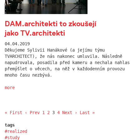
DAM.architekti to zkoušejí
jako TV.architekti
04.04.2019
Děkujeme Sylivii Hanákové (a jejímu týmu
TVARCHITECT), že nás nakonec umluvila. Následně
napudrovala, posadila před kameru a nechala nahlas
přemýšlet o věcech, na něž v každodenním provozu
mnoho času nezbývá.
more
« First
‹ Prev
1
2
3
4
Next ›
Last »
tags
realized
study