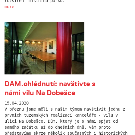
rozšíření místního parku.
more
DAM.ohlédnutí: navštivte s
námi vilu Na Dobešce
15.04.2020
V březnu jsme měli s naším týmem navštívit jednu z
prvních tuzemských realizací kanceláře - vilu v
ulici Na Dobešce. Dům, který je s námi spjat od
samého začátku až do dnešních dnů, vám proto
představíme skrze několik současných i historických