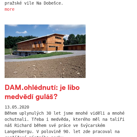
pražské vile Na Dobešce.
more
DAM.ohlédnutí: je libo
medvědí guláš?
13.05.2020
Během uplynulých 30 let jsme mnohé viděli a mnohé
ochutnali. Třeba i medvěda, kterého měl na talíři
náš Richard během své práce ve švýcarském
Langenbergu. V polovině 90. let zde pracoval na