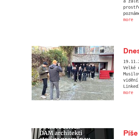
a zále
prostř
poznám
more
Dnes
19.11.
Velké 
Musilo
vidění
Linked
more
Píše