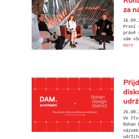
Roha
za n
16.09.
První 
právě 
vám vš
more
Přij
disk
udrž
26.08.
Ve čtv
Rohan 
názvem
udržit