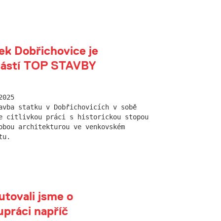
ek Dobřichovice je
částí TOP STAVBY
2025
avba statku v Dobřichovicích v sobě
e citlivkou práci s historickou stopou
obou architekturou ve venkovském
tu.
utovali jsme o
upráci napříč