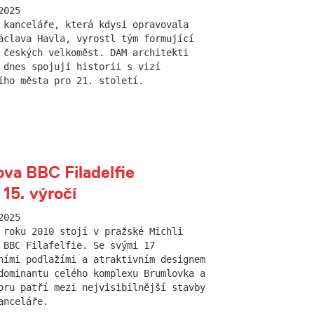
2025
 kanceláře, která kdysi opravovala
áclava Havla, vyrostl tým formující
 českých velkoměst. DAM architekti
 dnes spojují historii s vizí
ího města pro 21. století.
va BBC Filadelfie
 15. výročí
2025
 roku 2010 stojí v pražské Michli
 BBC Filafelfie. Se svými 17
ními podlažími a atraktivním designem
dominantu celého komplexu Brumlovka a
oru patří mezi nejvisibilnější stavby
anceláře.