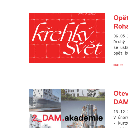
Opět
Roha
06.05.
Druhý 
se usk
opět b
more
Otev
DAM
13.12.
V únor
- kurz