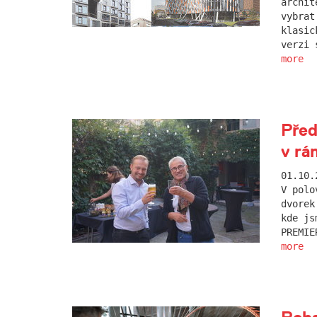
archit
vybrat
klasic
verzi 
more
Před
v rá
01.10.
V polo
dvorek
kde js
PREMIE
more