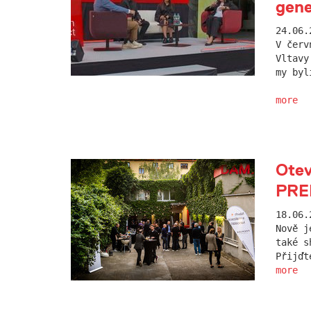
gen
24.06.
V červ
Vltavy
my byl
more
Otev
PRE
18.06.
Nově j
také s
Přijďt
more