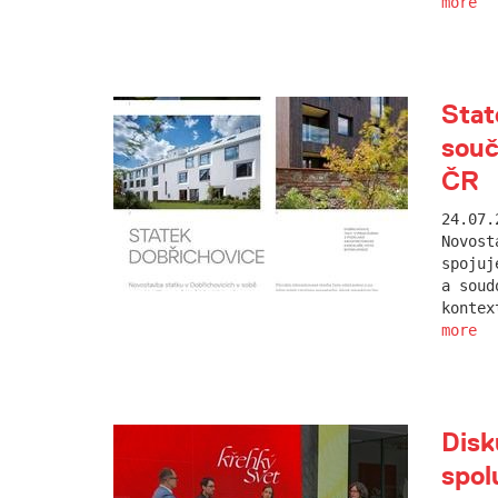
more
Stat
sou
ČR
24.07.
Novost
spojuj
a soud
kontex
more
Disk
spol