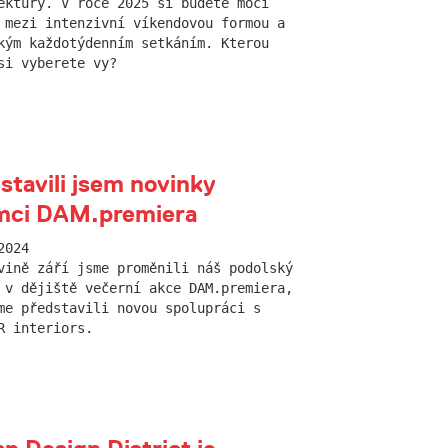
ektury. V roce 2025 si budete moci
 mezi intenzivní víkendovou formou a
kým každotýdenním setkáním. Kterou
si vyberete vy?
stavili jsem novinky
mci DAM.premiera
2024
vině září jsme proměnili náš podolský
 v dějiště večerní akce DAM.premiera,
me představili novou spolupráci s
R interiors.