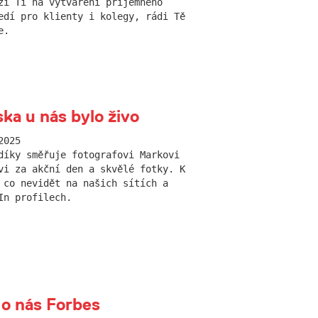
ží Ti na vytváření příjemného
edí pro klienty i kolegy, rádi Tě
e.
ka u nás bylo živo
2025
díky směřuje fotografovi Markovi
vi za akční den a skvělé fotky. K
 co nevidět na našich sítích a
In profilech.
 o nás Forbes