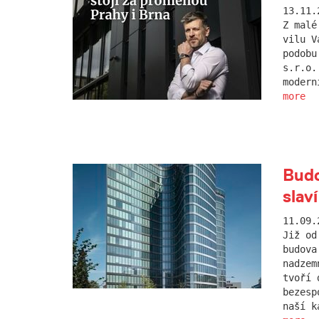
13.11.
Z malé
vilu V
podobu
s.r.o.
modern
more
Budo
slaví
11.09.
Již od
budova
nadzem
tvoří 
bezesp
naší k