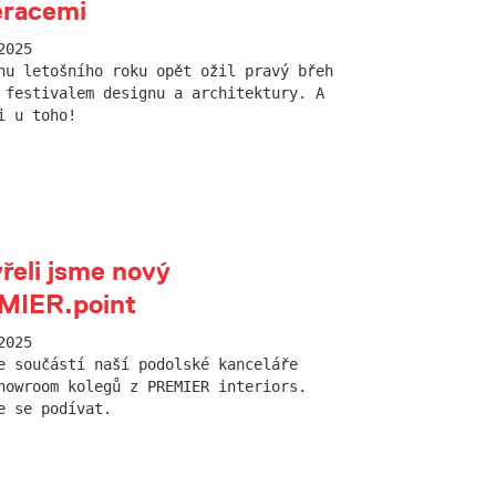
eracemi
2025
nu letošního roku opět ožil pravý břeh
 festivalem designu a architektury. A
i u toho!
řeli jsme nový
MIER.point
2025
e součástí naší podolské kanceláře
howroom kolegů z PREMIER interiors.
e se podívat.