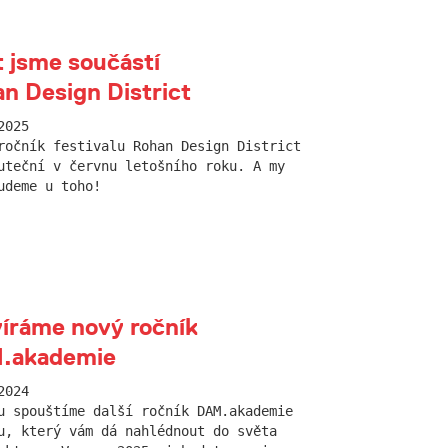
 jsme součástí
n Design District
2025
ročník festivalu Rohan Design District
uteční v červnu letošního roku. A my
udeme u toho!
íráme nový ročník
.akademie
2024
u spouštíme další ročník DAM.akademie
u, který vám dá nahlédnout do světa