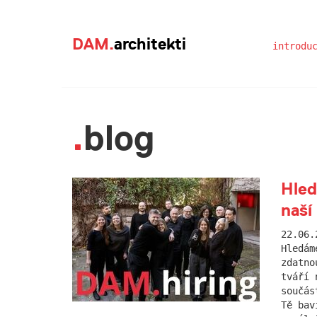
DAM.
architekti
introdu
blog
Hled
naší
22.06.
Hledám
zdatno
tváří 
součás
Tě bav