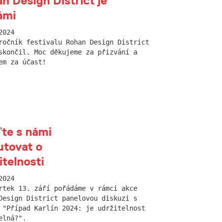
n Design District je
ámi
2024
ročník festivalu Rohan Design District
skončil. Moc děkujeme za přizvání a
em za účast!
ďte s námi
utovat o
itelnosti
2024
rtek 13. září pořádáme v rámci akce
Design District panelovou diskuzi s
 "Případ Karlín 2024: je udržitelnost
elná?".