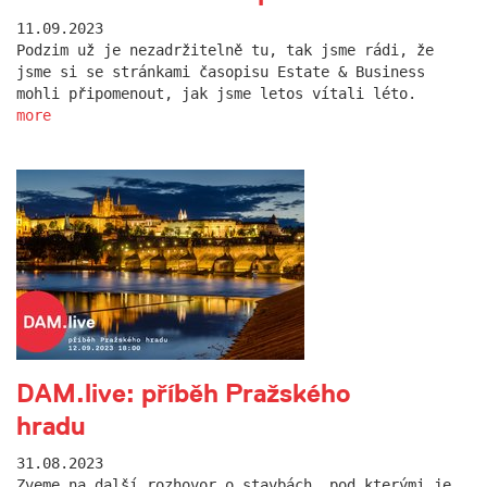
11.09.2023
Podzim už je nezadržitelně tu, tak jsme rádi, že
jsme si se stránkami časopisu Estate & Business
mohli připomenout, jak jsme letos vítali léto.
more
DAM.live: příběh Pražského
hradu
31.08.2023
Zveme na další rozhovor o stavbách, pod kterými je