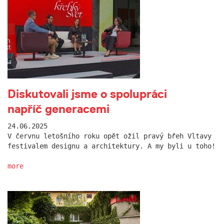
Diskutovali jsme o spolupráci
napříč generacemi
24.06.2025
V červnu letošního roku opět ožil pravý břeh Vltavy
festivalem designu a architektury. A my byli u toho!
more