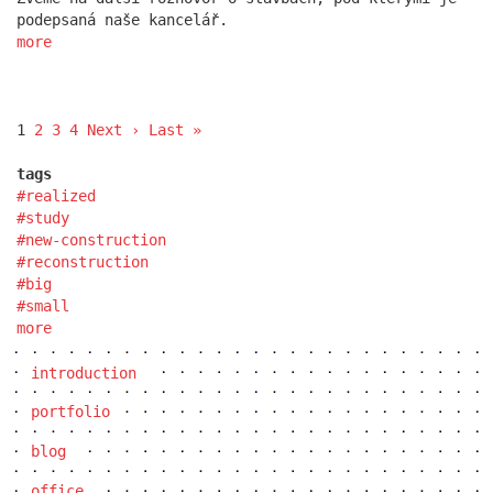
podepsaná naše kancelář.
more
1
2
3
4
Next ›
Last »
tags
realized
study
new-construction
reconstruction
big
small
more
introduction
portfolio
blog
office