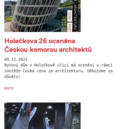
Holečkova 26 oceněna
Českou komorou architektů
09.11.2023
Bytový dům v Holečkově ulici má ocenění v rámci
soutěže Česká cena za architekturu. Děkujeme za
důvěru!
more