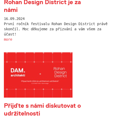
Rohan Design District je za
námi
16.09.2024
První ročník festivalu Rohan Design District právě
skončil. Moc děkujeme za přizvání a vám všem za
účast!
more
Přijďte s námi diskutovat o
udržitelnosti