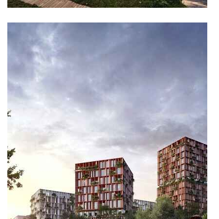
nad krocínkou b