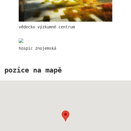
vědecko výzkumné centrum
školka jeseniova
hospic znojemská
pozice na mapě
nová elektra