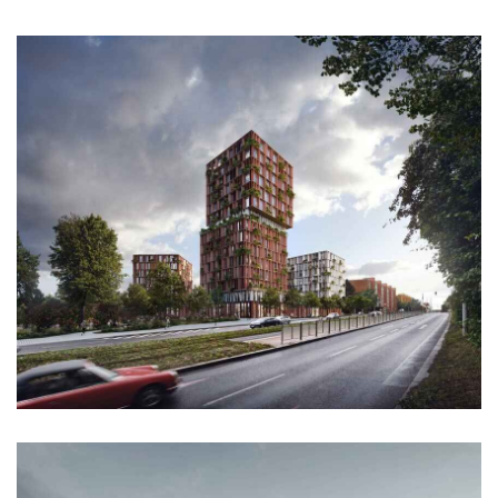
rezidence escape
červeňák