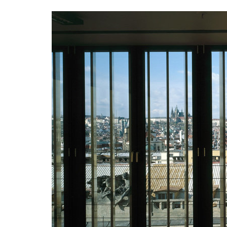
jindřišská 16
masaryk
waltrovka
reziden