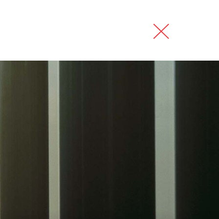
interiéry
kontakt
english