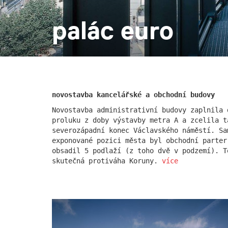
palác euro
rezidence escape
červeňá
novostavba kancelářské a obchodní budovy
Novostavba administrativní budovy zaplnila 
proluku z doby výstavby metra A a zcelila t
severozápadní konec Václavského náměstí. Sa
exponované pozici města byl obchodní parter
obsadil 5 podlaží (z toho dvě v podzemí). T
skutečná protiváha Koruny.
více
nad krocínkou a
nad kro