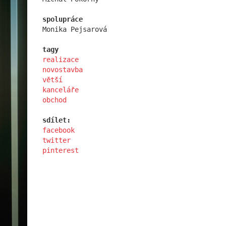
spolupráce
Monika Pejsarová
tagy
realizace
školka jeseniova
novostavba
větší
kanceláře
obchod
sdílet:
facebook
twitter
pinterest
afi vokovice