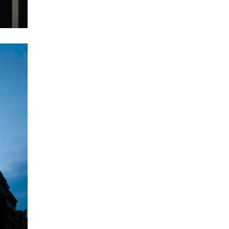
rodinné domy oktáva
showroom elite bath karlín