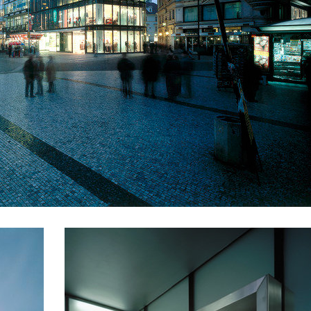
trum dobřichovice
obecní byty dolní břežany