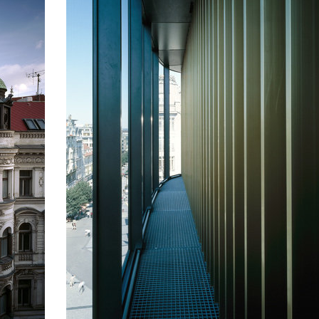
va 26
základní škola komořany
fie – nová recepce
bytové domy vítězná/újezd