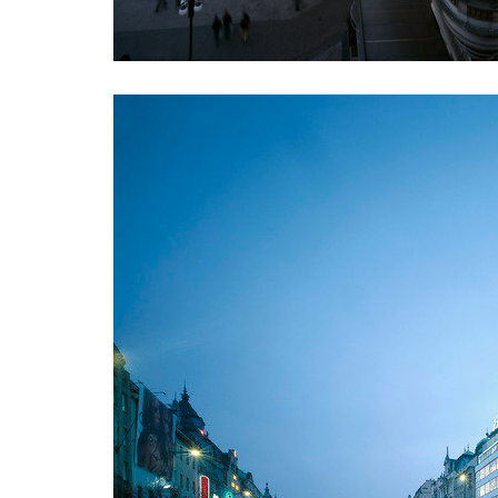
showroom elite bath/bulthaup sk
port 7
lesy čr
hrobka 