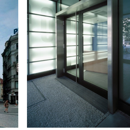
te II
administrativa ružinov
olní břežany
palác dlouhá