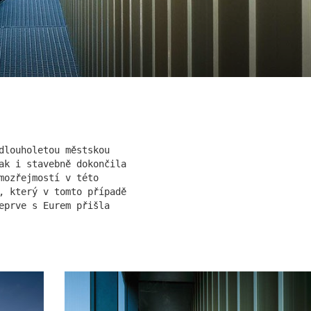
k
klášter sv. gabriel
dlouholetou městskou
ak i stavebně dokončila
mozřejmostí v této
, který v tomto případě
eprve s Eurem přišla
cínkou b
statek dobřichovice