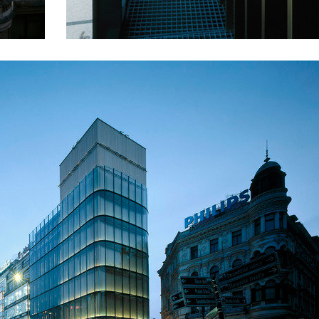
main point pankrác
českých králů
the blox