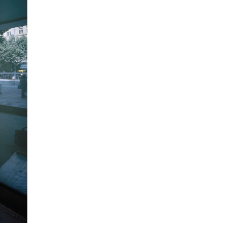
vinohradská 8
na příkopě 14