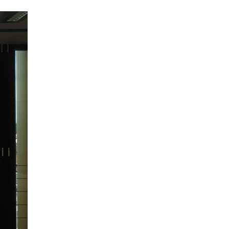
hotel metropole v mariánských
lázních
porto mercandini