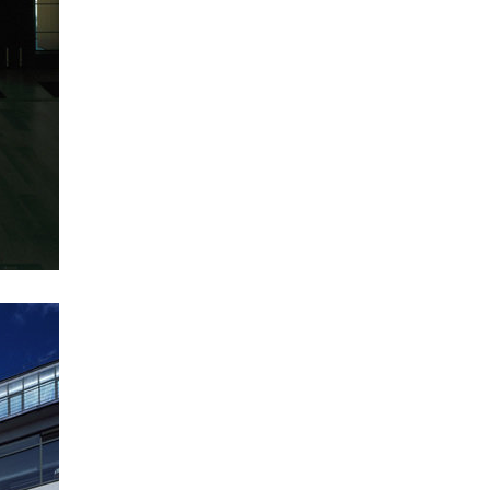
vědecko výzkumné centrum
bbc lávka pro pěší