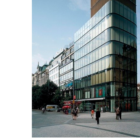
pod hády brno
open ga
regina hradec králové
zámek d