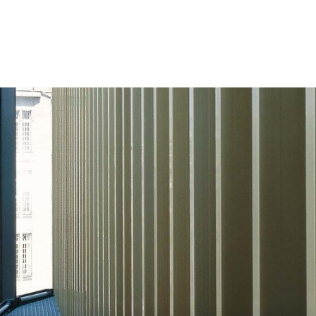
portfolio
blog
kancelář
akademie
rekonstrukce
větší
menší
více