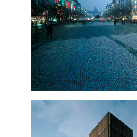
ziba muzeum současného skla
dob cen