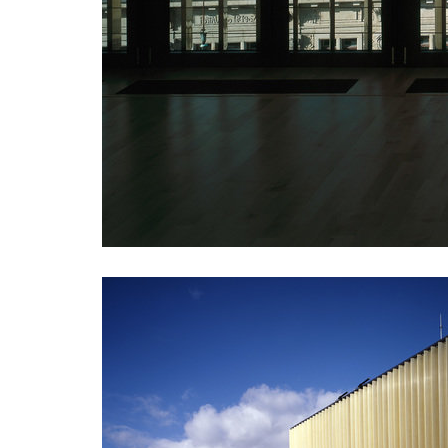
plzeňská 18
railway
rezidence jeremenkova
main po