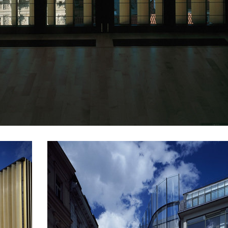
 karlín
novomlýnská brána
int karlin
apartmány sněžka