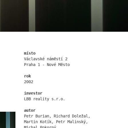
nová zbrojovka blok g
místo
Václavské náměstí 2
Praha 1 - Nové Město
rok
2002
nádraží nymburk
investor
LBB reality s.r.o.
autor
Petr Burian, Richard Doležal,
Martin Kotík, Petr Malinský,
Michal Pokorný