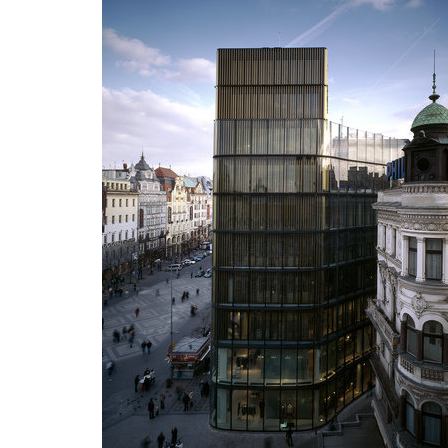
základní škola stará boleslav
holečko
nová elektra
filadel