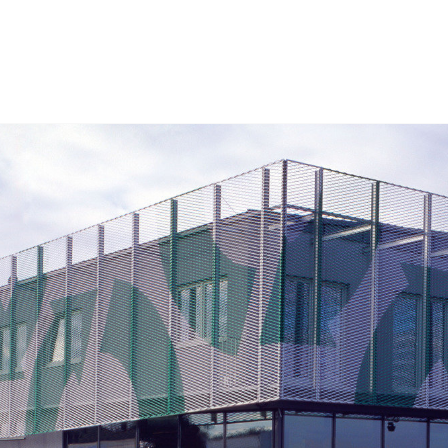
portfolio
blog
kancelář
akademie
rekonstrukce
větší
menší
více