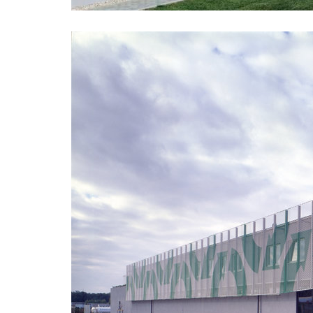
showroom elite bath/bulthaup sk
port 7
lesy čr
hrobka 