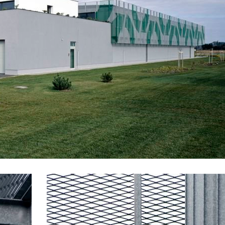
te II
administrativa ružinov
olní břežany
palác dlouhá