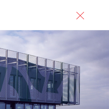
interiéry
kontakt
english