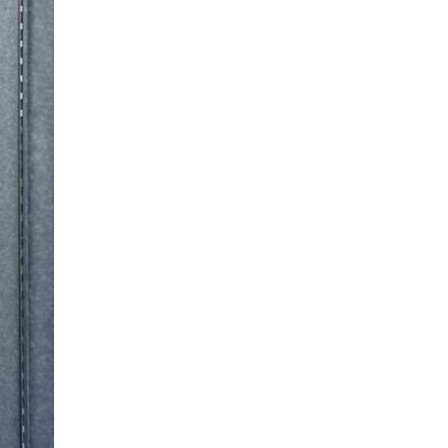
hotel metropole v mariánských
lázních
porto mercandini