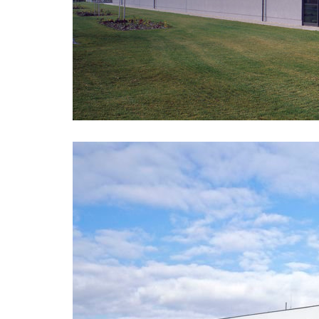
ziba muzeum současného skla
dob cen