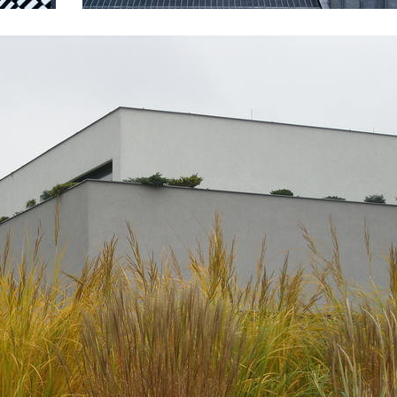
 karlín
novomlýnská brána
int karlin
apartmány sněžka