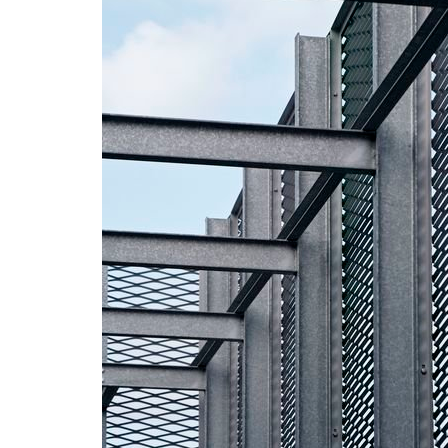
jindřišská 16
masaryk
waltrovka
reziden