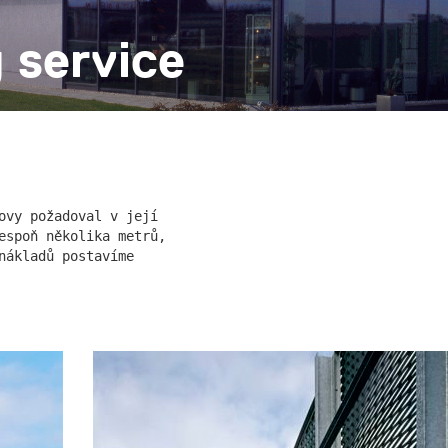
g service
k
klášter sv. gabriel
ovy požadoval v její
espoň několika metrů,
nákladů postavíme
cínkou b
statek dobřichovice