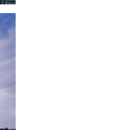
rodinné domy oktáva
showroom elite bath karlín