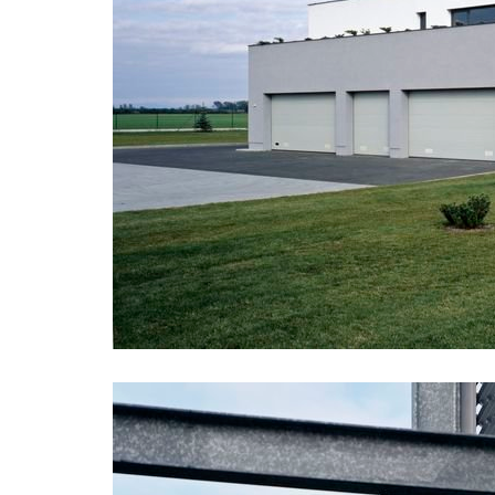
pod hády brno
open ga
regina hradec králové
zámek d