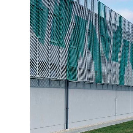
základní škola stará boleslav
holečko
nová elektra
filadel