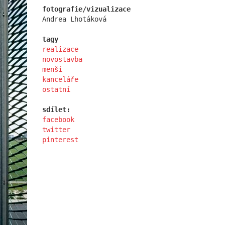
fotografie/vizualizace
Andrea Lhotáková
tagy
realizace
novostavba
školka jeseniova
menší
kanceláře
ostatní
sdílet:
facebook
twitter
pinterest
afi vokovice