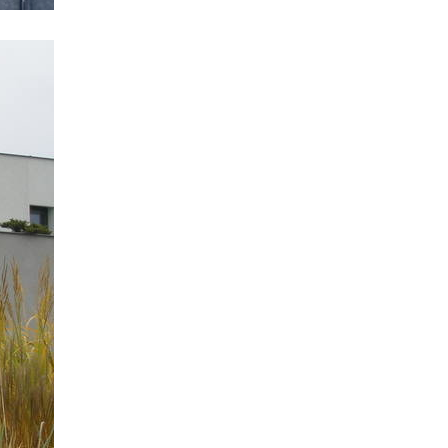
vědecko výzkumné centrum
bbc lávka pro pěší