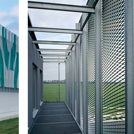
va 26
základní škola komořany
fie – nová recepce
bytové domy vítězná/újezd