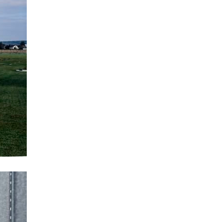
vinohradská 8
na příkopě 14