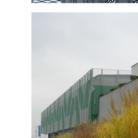
plzeňská 18
railway
rezidence jeremenkova
main po