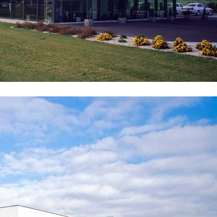
trum dobřichovice
obecní byty dolní břežany