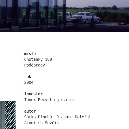
nová zbrojovka blok g
místo
Choťánky 180
Poděbrady
rok
2004
nádraží nymburk
investor
Toner Recycling s.r.o.
autor
Šárka Dlouhá, Richard Doležal,
Jindřich Ševčík