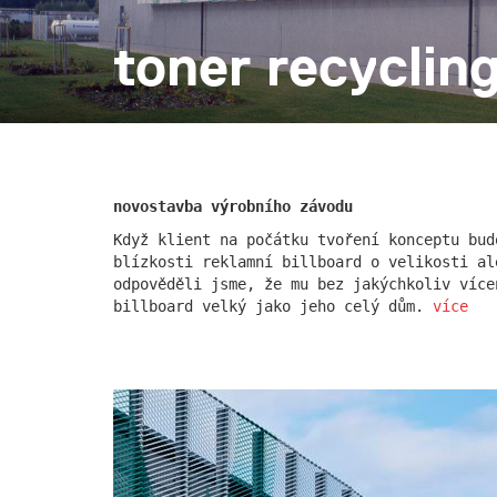
toner recyclin
rezidence escape
červeňá
novostavba výrobního závodu
Když klient na počátku tvoření konceptu bud
blízkosti reklamní billboard o velikosti al
odpověděli jsme, že mu bez jakýchkoliv více
billboard velký jako jeho celý dům.
více
nad krocínkou a
nad kro