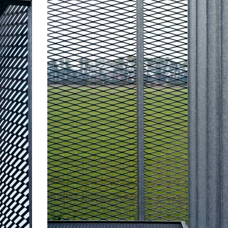
ovo nádraží
jungmannova 15
ce vrchlického
square mechanica