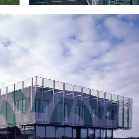
main point pankrác
českých králů
the blox