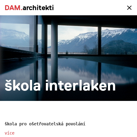
DAM.
DAM.
architekti
architekti
portfolio
vše
realizace
studie
novostavba
rekonstrukce
větší
menší
více
škola interlaken
škola pro ošetřovatelská povolání
více