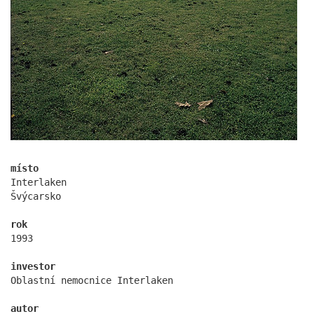
nad krocínkou b
místo
Interlaken
Švýcarsko
rok
1993
investor
Oblastní nemocnice Interlaken
autor