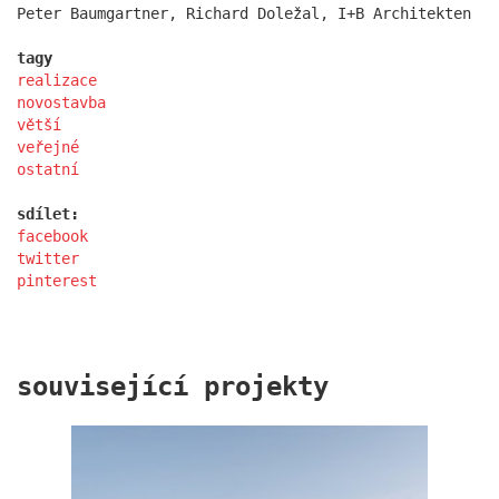
Peter Baumgartner, Richard Doležal, I+B Architekten
statek dobřichovice
tagy
realizace
novostavba
větší
veřejné
ostatní
sdílet:
facebook
twitter
pinterest
nádraží nymburk
související projekty