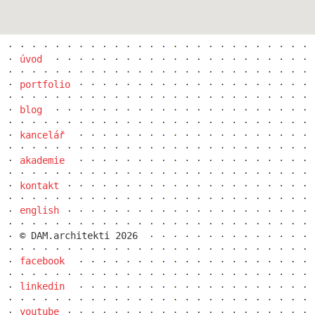
úvod
portfolio
školka jeseniova
blog
kancelář
akademie
kontakt
english
© DAM.architekti 2026
facebook
linkedin
nová elektra
youtube