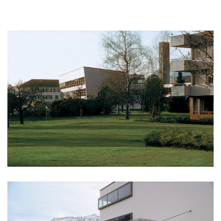
rezidence escape
červeňák