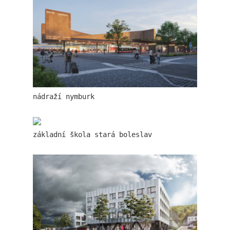
základní škola stará boleslav
nádraží nymburk
základní škola stará boleslav
holečkova 26