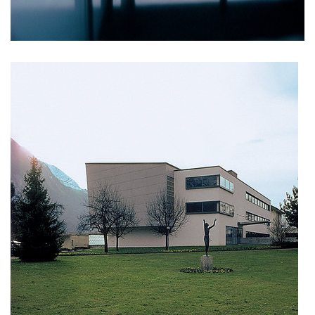
nová zbrojovka blok g
nad krocínkou a