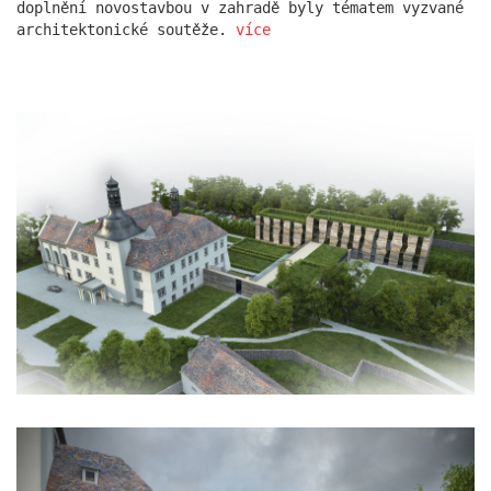
doplnění novostavbou v zahradě byly tématem vyzvané
architektonické soutěže.
více
rezidence escape
červeňák