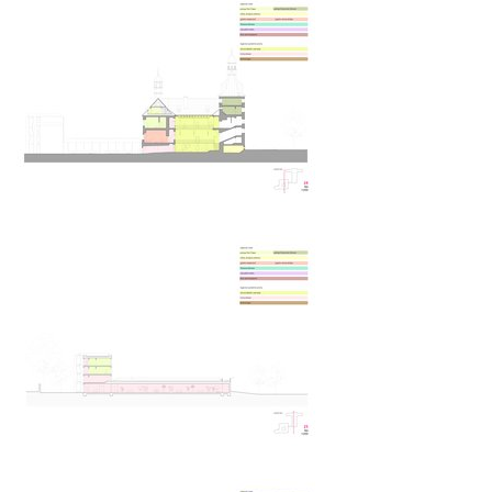
školka jeseniova
nová elektra