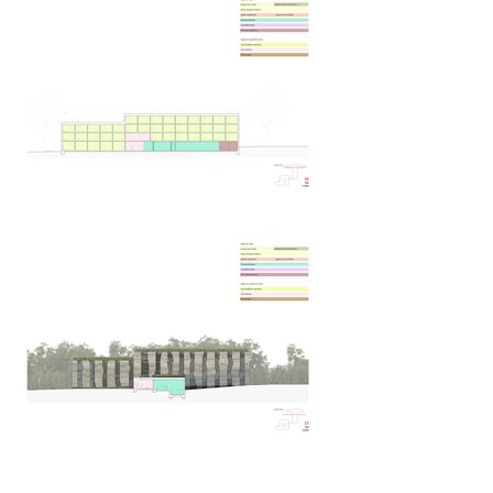
filadelfie – nová recepce