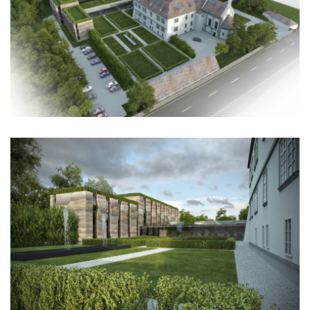
nad krocínkou b