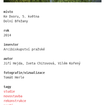
statek dobřichovice
místo
Ke Dvoru, 5. května
Dolní Břežany
rok
2014
investor
Arcibiskupství pražské
autor
Jiří Hejda, Iveta Chitovová, Vilém Kořený
fotografie/vizualizace
nádraží nymburk
Tomáš Herle
tagy
studie
novostavba
rekonstrukce