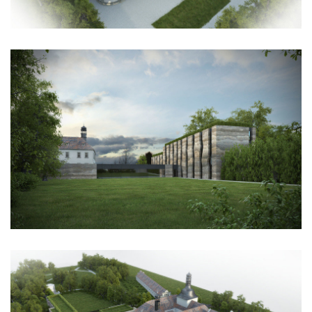
nová zbrojovka blok g
nad krocínkou a