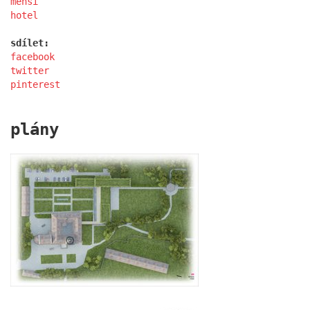
menší
hotel
sdílet:
facebook
twitter
pinterest
základní škola stará boleslav
plány
holečkova 26