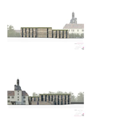
bytové domy vítězná/újezd
afi vokovice