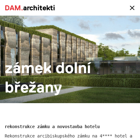
DAM.
DAM.
architekti
architekti
portfolio
zámek dolní
vše
realizace
studie
novostavba
rekonstrukce
větší
menší
více
břežany
rekonstrukce zámku a novostavba hotelu
Rekonstrukce arcibiskupského zámku na 4**** hotel a