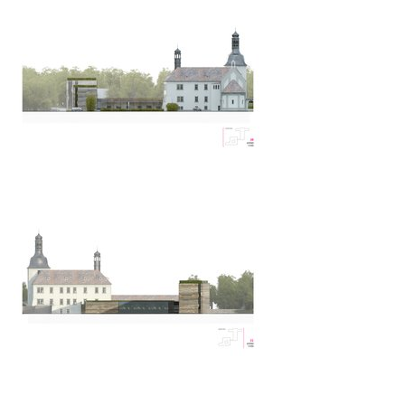
showroom elite bath/bulthaup sk