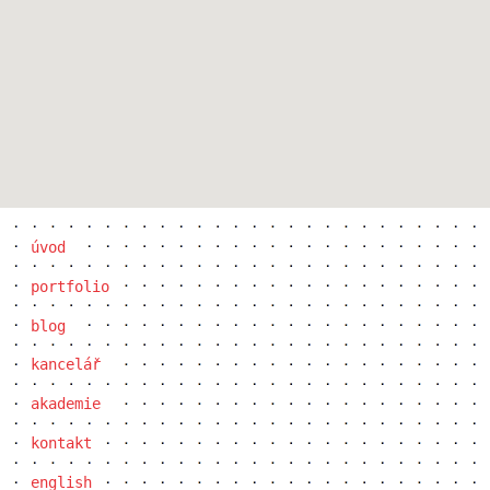
lesy čr
úvod
portfolio
blog
kancelář
hrobka českých králů
akademie
kontakt
english