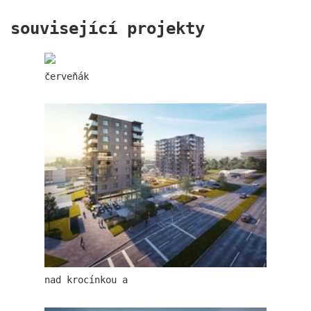
související projekty
port 7
červeňák
main point pankrác
nad krocínkou a