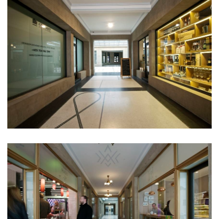
filadelfie – nová recepce