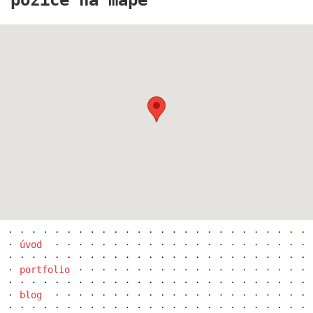
hotel metropole v mariánských lázních
úvod
portfolio
blog