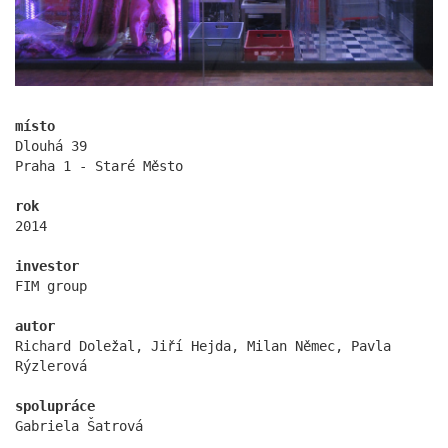
místo
Dlouhá 39
pod hády brno
Praha 1 - Staré Město
rok
2014
investor
FIM group
autor
Richard Doležal, Jiří Hejda, Milan Němec, Pavla
Rýzlerová
spolupráce
Gabriela Šatrová
open gate II