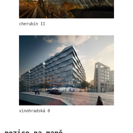
cherubín II
masarykovo nádraží
vinohradská 8
jungmannova 15
pozice na mapě