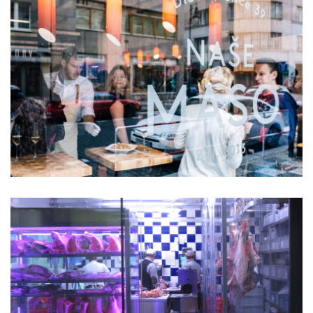
obecní byty dolní břežany
rezidence šantovka