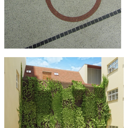
statek dobřichovice
nádraží nymburk