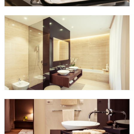
lesy čr
hrobka českých králů