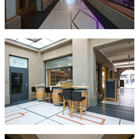
školka jeseniova
nová elektra