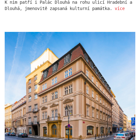
K nim patří i Palác Dlouhá na rohu ulicí Hradební a
Dlouhá, jmenovitě zapsaná kulturní památka.
více
rezidence escape
červeňák