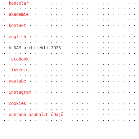
kancelář
akademie
waltrovka
kontakt
english
© DAM.architekti 2026
facebook
linkedin
youtube
instagram
cookies
rezidence vrchlického
ochrana osobních údajů