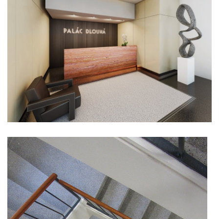
showroom elite bath karlín
ziba muzeum současného skla