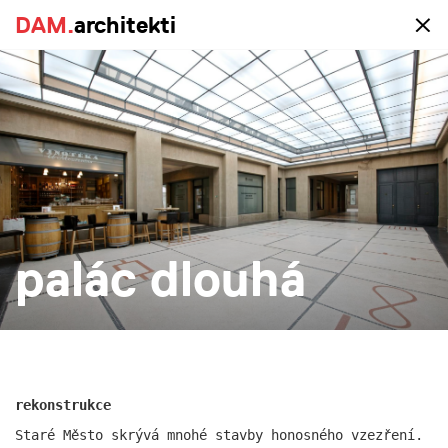
DAM.
DAM.
architekti
architekti
portfolio
vše
realizace
studie
novostavba
rekonstrukce
větší
menší
více
palác dlouhá
rekonstrukce
Staré Město skrývá mnohé stavby honosného vzezření.