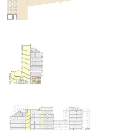
palác dlouhá
na příkopě 14