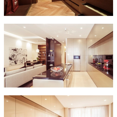
port 7
main point pankrác