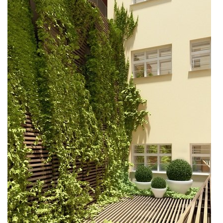
nová zbrojovka blok g
nad krocínkou a