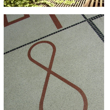
nad krocínkou b