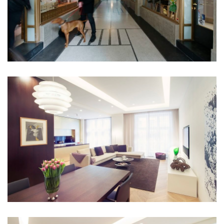
bytové domy vítězná/újezd
afi vokovice