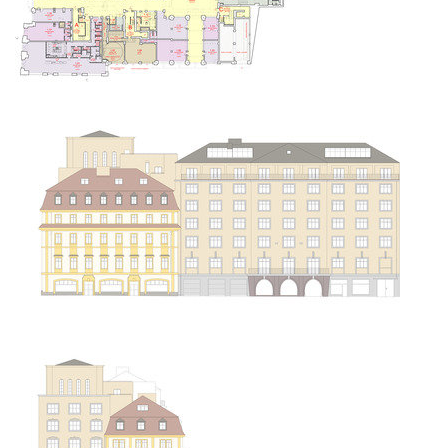
vinohradská 8
regina hradec králové