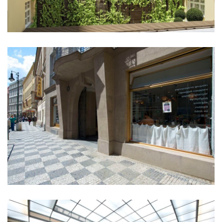
základní škola stará boleslav
holečkova 26