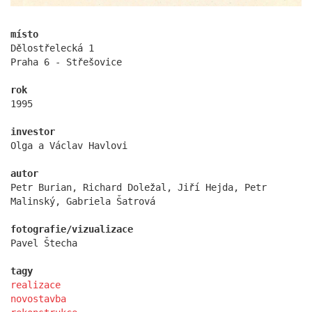
místo
Dělostřelecká 1
Praha 6 - Střešovice
rok
1995
základní škola stará boleslav
investor
Olga a Václav Havlovi
autor
Petr Burian, Richard Doležal, Jiří Hejda, Petr
Malinský, Gabriela Šatrová
fotografie/vizualizace
Pavel Štecha
tagy
realizace
novostavba
holečkova 26