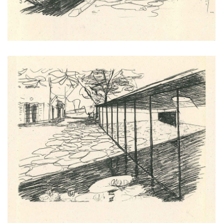
statek dobřichovice
nádraží nymburk