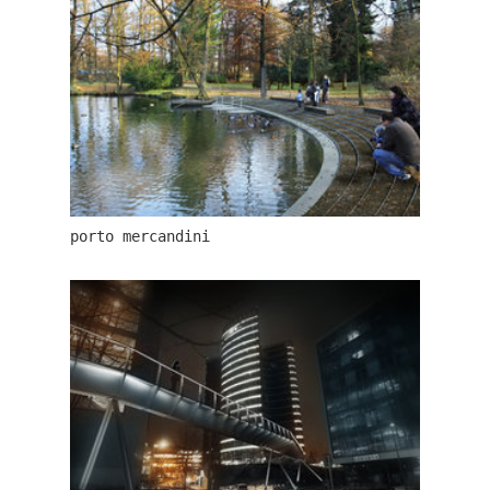
porto mercandini
filadelfie – nová recepce