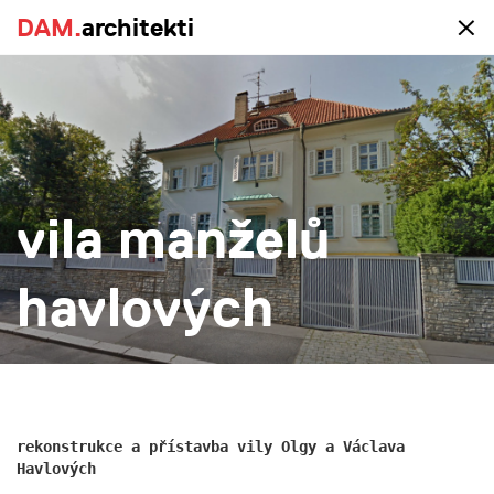
DAM.
DAM.
architekti
architekti
portfolio
vila manželů
vše
realizace
studie
novostavba
rekonstrukce
větší
menší
více
havlových
rekonstrukce a přístavba vily Olgy a Václava
Havlových