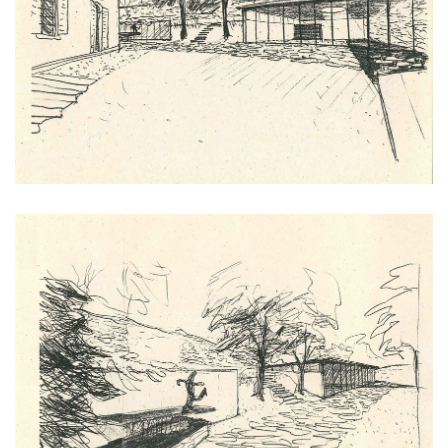
nad krocínkou b