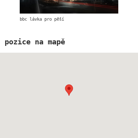
bbc lávka pro pěší
bytové domy vítězná/újezd
pozice na mapě
afi vokovice