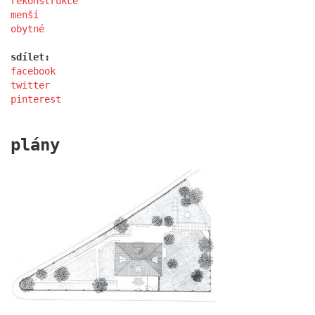
rekonstrukce
menší
obytné
sdílet:
facebook
twitter
pinterest
plány
základní škola komořany