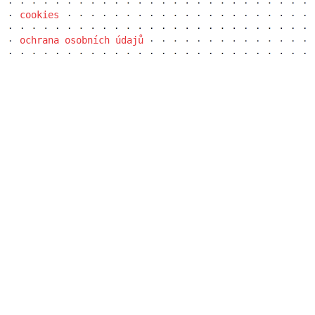
cookies
ochrana osobních údajů
port 7
main point pankrác