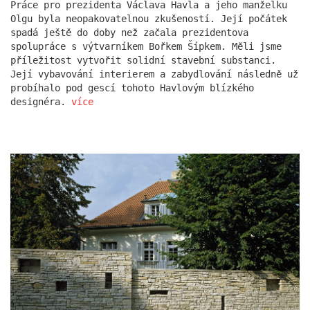
Práce pro prezidenta Václava Havla a jeho manželku
Olgu byla neopakovatelnou zkušeností. Její počátek
spadá ještě do doby než začala prezidentova
rezidence escape
spolupráce s výtvarníkem Bořkem Šípkem. Měli jsme
příležitost vytvořit solidní stavební substanci.
Její vybavování interierem a zabydlování následně už
probíhalo pod gescí tohoto Havlovým blízkého
designéra.
více
červeňák