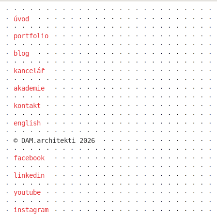
úvod
portfolio
blog
kancelář
akademie
kontakt
showroom elite bath/bulthaup sk
english
© DAM.architekti 2026
facebook
linkedin
youtube
instagram