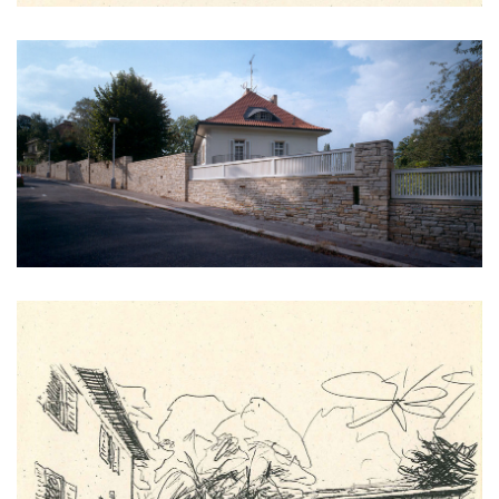
nová zbrojovka blok g
nad krocínkou a