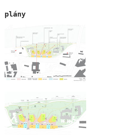
plány
dob centrum dobřichovice