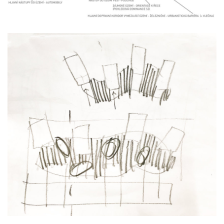
nad krocínkou b