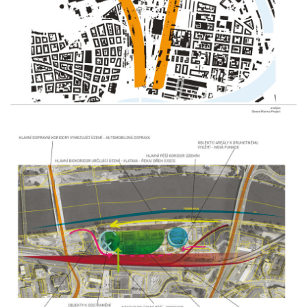
nová zbrojovka blok g
nad krocínkou a