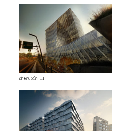
zámek dolní břežany
cherubín II