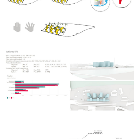
základní škola stará boleslav
holečkova 26