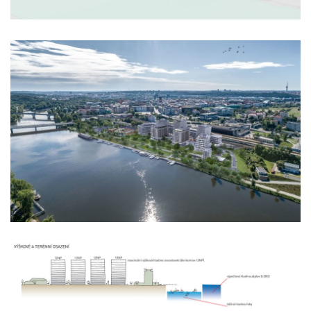
školka jeseniova
nová elektra