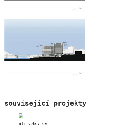
vinohradská 8
související projekty
regina hradec králové
afi vokovice