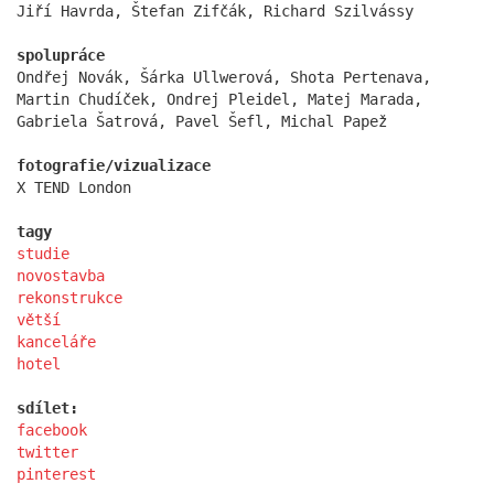
Jiří Havrda, Štefan Zifčák, Richard Szilvássy
showroom elite bath karlín
spolupráce
Ondřej Novák, Šárka Ullwerová, Shota Pertenava,
Martin Chudíček, Ondrej Pleidel, Matej Marada,
Gabriela Šatrová, Pavel Šefl, Michal Papež
fotografie/vizualizace
X TEND London
tagy
studie
novostavba
rekonstrukce
větší
kanceláře
hotel
ziba muzeum současného skla
sdílet:
facebook
twitter
pinterest