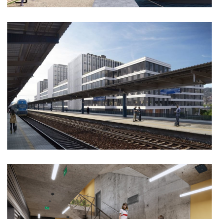
port 7
main point pankrác