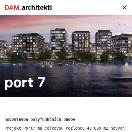
DAM.
DAM.
architekti
architekti
portfolio
vše
realizace
studie
novostavba
rekonstrukce
větší
menší
více
port 7
novostavba polyfunkčních budov
Projekt Port7 má celkovou rozlohou 48.000 m2 nových