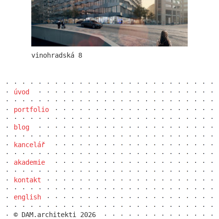
palác dlouhá
vinohradská 8
úvod
portfolio
blog
kancelář
akademie
kontakt
na příkopě 14
english
© DAM.architekti 2026