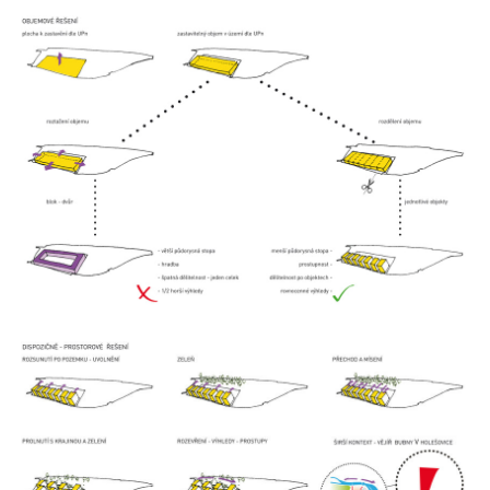
statek dobřichovice
nádraží nymburk