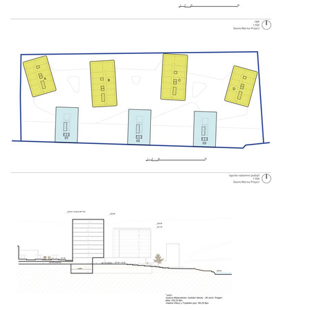
pod hády brno
open gate II