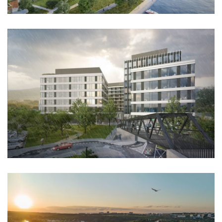
bytové domy vítězná/újezd
afi vokovice