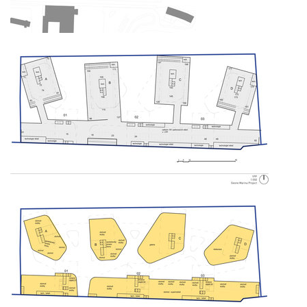
obecní byty dolní břežany
rezidence šantovka