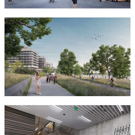
lesy čr
hrobka českých králů